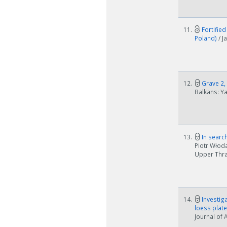
11.
Fortified
Poland)
/ J
12.
Grave 2, 
Balkans: Ya
13.
In search
Piotr Włoda
Upper Thrac
14.
Investiga
loess plat
Journal of 