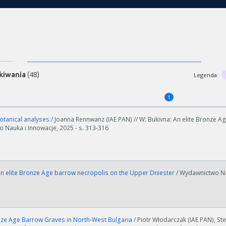
kiwania
(48)
Legenda:
1
tanical analyses
/ Joanna Rennwanz (IAE PAN) // W: Bukivna: An elite Bronze 
 Nauka i Innowacje, 2025 - s. 313-316
An elite Bronze Age barrow necropolis on the Upper Dniester
/ Wydawnictwo Na
nze Age Barrow Graves in North-West Bulgaria
/ Piotr Włodarczak (IAE PAN), Ste