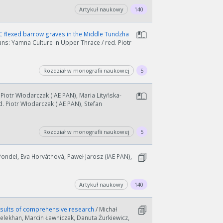
Artykuł naukowy
140
 flexed barrow graves in the Middle Tundzha
wydłużyć.
ans: Yamna Culture in Upper Thrace / red. Piotr
kres lat.
Rozdział w monografii naukowej
5
 Piotr Włodarczak (IAE PAN), Maria Lityńska-
d. Piotr Włodarczak (IAE PAN), Stefan
Rozdział w monografii naukowej
5
ondel, Eva Horváthová, Paweł Jarosz (IAE PAN),
Artykuł naukowy
140
results of comprehensive research
/ Michał
elekhan, Marcin Ławniczak, Danuta Żurkiewicz,