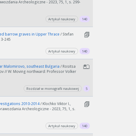
rawozdania Archeologiczne - 2023, 75, 1, s. 299-
Artykuł naukowy
140
ted barrow graves in Upper Thrace
/ Stefan
213-245
Artykuł naukowy
140
near Malomirovo, southeast Bulgaria
/ Rositsa
ov // W: Moving northward: Professor Volker
Rozdział w monografii naukowej
5
investigations 2010-2014
/ Klochko Viktor I.,
prawozdania Archeologiczne - 2023, 75, 1, s.
Artykuł naukowy
140