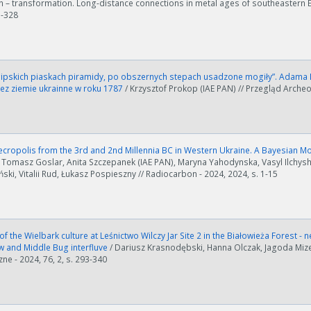
 – transformation. Long-distance connections in metal ages of southeastern E
7-328
gipskich piaskach piramidy, po obszernych stepach usadzone mogiły”. Adama 
ez ziemie ukrainne w roku 1787
/ Krzysztof Prokop (IAE PAN) // Przegląd Archeo
ropolis from the 3rd and 2nd Millennia BC in Western Ukraine. A Bayesian M
 Tomasz Goslar, Anita Szczepanek (IAE PAN), Maryna Yahodynska, Vasyl Ilchysh
ski, Vitalii Rud, Łukasz Pospieszny // Radiocarbon - 2024, 2024, s. 1-15
f the Wielbark culture at Leśnictwo Wilczy Jar Site 2 in the Białowieża Forest -
 and Middle Bug interfluve
/ Dariusz Krasnodębski, Hanna Olczak, Jagoda Mize
ne - 2024, 76, 2, s. 293-340