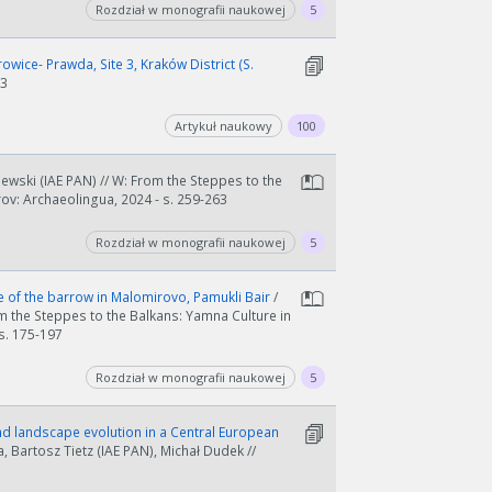
Rozdział w monografii naukowej
5
wice- Prawda, Site 3, Kraków District (S.
53
Artykuł naukowy
100
ewski (IAE PAN) // W: From the Steppes to the
ov: Archaeolingua, 2024 - s. 259-263
Rozdział w monografii naukowej
5
e of the barrow in Malomirovo, Pamukli Bair
/
m the Steppes to the Balkans: Yamna Culture in
s. 175-197
Rozdział w monografii naukowej
5
nd landscape evolution in a Central European
 Bartosz Tietz (IAE PAN), Michał Dudek //