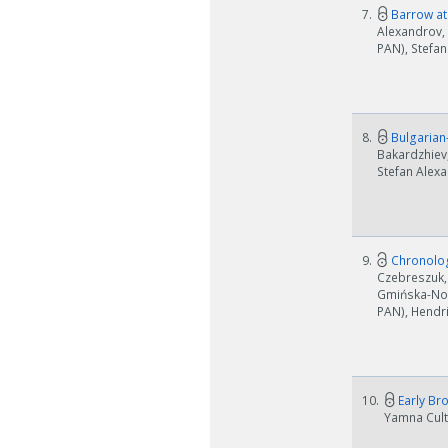
7.
Barrow at 
Alexandrov, 
PAN), Stefan
8.
Bulgarian-
Bakardzhiev,
Stefan Alexa
9.
Chronology
Czebreszuk,
Gmińska-Now
PAN), Hendri
10.
Early Br
Yamna Cultu