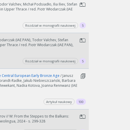
dor Valchev, Michał Podsiadło, Ilia Iliev, Stefan
n Upper Thrace / red. Piotr Włodarczak (IAE
Rozdział w monografii naukowej
5
łodarczak (IAE PAN), Todor Valchev, Stefan
er Thrace / red. Piotr Włodarczak (IAE PAN),
Rozdział w monografii naukowej
5
he Central European Early Bronze Age
/ Janusz
brandt-Radke, Jakub Niebieszczański, Barbara
Rewekant, Nadiia Kotova, Joanna Rennwanz (IAE
Artykuł naukowy
100
rov // W: From the Steppes to the Balkans:
aeolingua, 2024 - s. 299-328