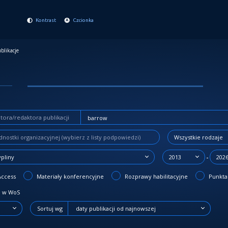
Kontrast
Czcionka
blikacje
Wszystkie rodzaje
-
ypliny
2013
202
Access
Materiały konferencyjne
Rozprawy habilitacyjne
Punktac
 w WoS
Sortuj wg
daty publikacji od najnowszej