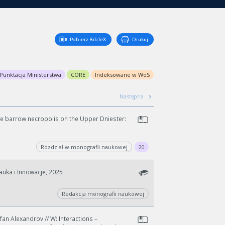
Pobierz BibTeX
Drukuj
Punktacja Ministerstwa
CORE
Indeksowane w WoS
Następna
Age barrow necropolis on the Upper Dniester:
Rozdział w monografii naukowej
20
uka i Innowacje, 2025
Redakcja monografii naukowej
fan Alexandrov // W: Interactions –