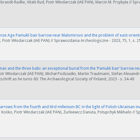
brandt-Radke, Vitalii Rud, Piotr Włodarczak (IAE PAN), Marcin M. Przybyła // Sp
onze Age Pamukli bair barrow near Malomirovo and the problem of east-orien
 Piotr Włodarczak (IAE PAN) // Sprawozdania Archeologiczne - 2023, 75, 1, s. 
an and the three babi: an exceptional burial from the ‘Pamukli bair’ barrow 
otr Włodarczak (IAE PAN), Michał Podsiadło, Martin Trautmann, Stefan Alexandr
schrift as he turns 60: The Archaeological Society of Finland, 2023 - s. 34-49
rrows from the fourth and IIIrd millenium BC in the light of Polish-Ukrainian 
Kośko, Piotr Włodarczak (IAE PAN), Żurkiewicz Danuta, Potupchyk Mikhailo // S