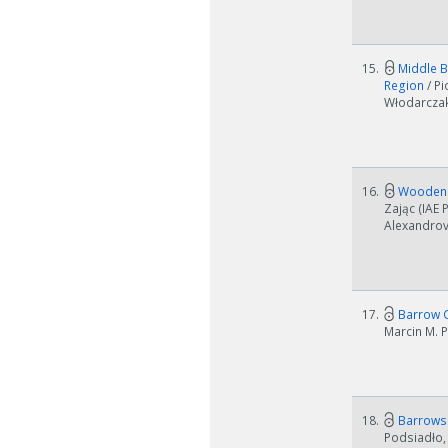
15.
Middle B
W zależn
Region
/ P
Włodarczak
Jeśli ge
16.
Wooden c
Zając (IAE 
Alexandrov
17.
Barrow C
Marcin M. P
18.
Barrows i
Podsiadło,