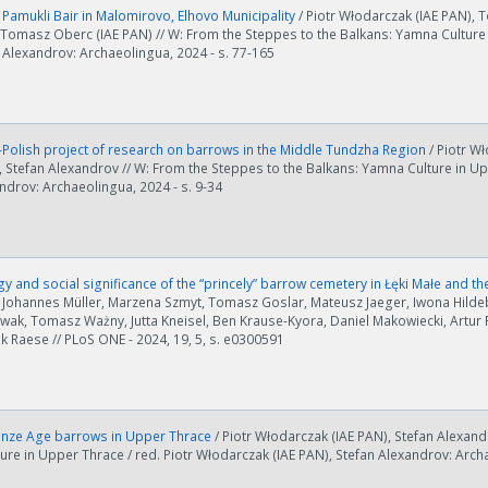
Pamukli Bair in Malomirovo, Elhovo Municipality
/ Piotr Włodarczak (IAE PAN), To
Tomasz Oberc (IAE PAN) // W: From the Steppes to the Balkans: Yamna Culture i
 Alexandrov: Archaeolingua, 2024 - s. 77-165
Polish project of research on barrows in the Middle Tundzha Region
/ Piotr W
 Stefan Alexandrov // W: From the Steppes to the Balkans: Yamna Culture in Upp
ndrov: Archaeolingua, 2024 - s. 9-34
 and social significance of the “princely” barrow cemetery in Łęki Małe and t
 Johannes Müller, Marzena Szmyt, Tomasz Goslar, Mateusz Jaeger, Iwona Hilde
ak, Tomasz Ważny, Jutta Kneisel, Ben Krause-Kyora, Daniel Makowiecki, Artur 
k Raese // PLoS ONE - 2024, 19, 5, s. e0300591
onze Age barrows in Upper Thrace
/ Piotr Włodarczak (IAE PAN), Stefan Alexand
re in Upper Thrace / red. Piotr Włodarczak (IAE PAN), Stefan Alexandrov: Arch