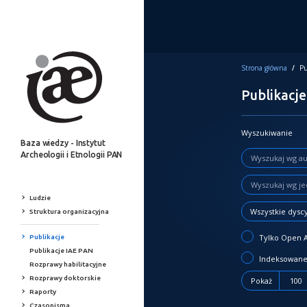
Strona główna
/
Pu
Publikacje
Wyszukiwanie
Baza wiedzy - Instytut
Archeologii i Etnologii PAN
Ludzie
Wszystkie dysc
Struktura organizacyjna
Tylko Open 
Publikacje
Publikacje IAE PAN
Indeksowane
Rozprawy habilitacyjne
Rozprawy doktorskie
Pokaż
100
Raporty
Czasopisma