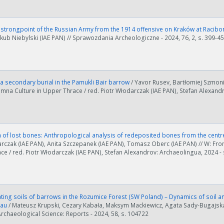
 strongpoint of the Russian Army from the 1914 offensive on Kraków at Raciboro
akub Niebylski (IAE PAN) // Sprawozdania Archeologiczne - 2024, 76, 2, s. 399-4
a secondary burial in the Pamukli Bair barrow
/ Yavor Rusev, Bartłomiej Szmoni
mna Culture in Upper Thrace / red. Piotr Włodarczak (IAE PAN), Stefan Alexandr
 of lost bones: Anthropological analysis of redeposited bones from the centr
rczak (IAE PAN), Anita Szczepanek (IAE PAN), Tomasz Oberc (IAE PAN) // W: Fro
e / red. Piotr Włodarczak (IAE PAN), Stefan Alexandrov: Archaeolingua, 2024 - 
ting soils of barrows in the Rozumice Forest (SW Poland) – Dynamics of soil a
eau
/ Mateusz Krupski, Cezary Kabała, Maksym Mackiewicz, Agata Sady-Bugajska,
Archaeological Science: Reports - 2024, 58, s. 104722