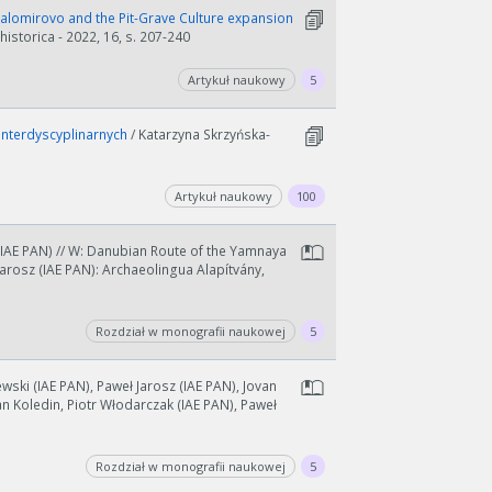
Malomirovo and the Pit-Grave Culture expansion
historica - 2022, 16, s. 207-240
Artykuł naukowy
5
interdyscyplinarnych
/ Katarzyna Skrzyńska-
Artykuł naukowy
100
(IAE PAN) // W: Danubian Route of the Yamnaya
Jarosz (IAE PAN): Archaeolingua Alapítvány,
Rozdział w monografii naukowej
5
wski (IAE PAN), Paweł Jarosz (IAE PAN), Jovan
n Koledin, Piotr Włodarczak (IAE PAN), Paweł
Rozdział w monografii naukowej
5