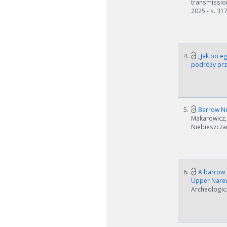
transmission
2025 - s. 31
4.
„Jak po e
podróży prz
5.
Barrow Nec
Makarowicz,
Niebieszczań
6.
A barrow o
Upper Narew
Archeologicz