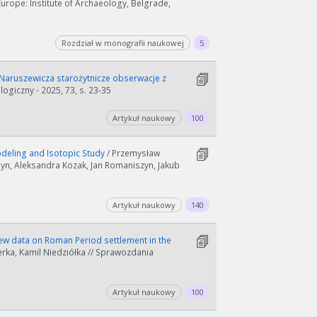
urope: Institute of Archaeology, Belgrade,
Rozdział w monografii naukowej
5
Naruszewicza starożytnicze obserwacje z
logiczny - 2025, 73, s. 23-35
Artykuł naukowy
100
odeling and Isotopic Study
/ Przemysław
yn, Aleksandra Kozak, Jan Romaniszyn, Jakub
Artykuł naukowy
140
 new data on Roman Period settlement in the
rka, Kamil Niedziółka // Sprawozdania
Artykuł naukowy
100