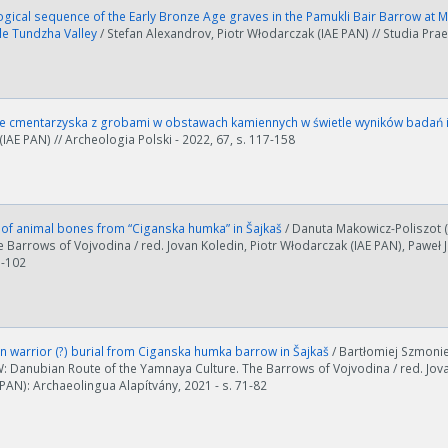
gical sequence of the Early Bronze Age graves in the Pamukli Bair Barrow at 
dle Tundzha Valley
/ Stefan Alexandrov, Piotr Włodarczak (IAE PAN) // Studia Prae
e cmentarzyska z grobami w obstawach kamiennych w świetle wyników badań 
IAE PAN) // Archeologia Polski - 2022, 67, s. 117-158
 of animal bones from “Ciganska humka” in Šajkaš
/ Danuta Makowicz-Poliszot 
e Barrows of Vojvodina / red. Jovan Koledin, Piotr Włodarczak (IAE PAN), Paweł 
1-102
n warrior (?) burial from Ciganska humka barrow in Šajkaš
/ Bartłomiej Szmonie
W: Danubian Route of the Yamnaya Culture. The Barrows of Vojvodina / red. Jova
 PAN): Archaeolingua Alapítvány, 2021 - s. 71-82