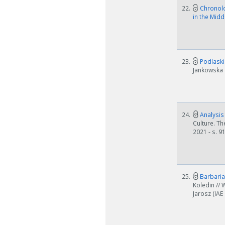
22.
Chronolo
in the Mid
23.
Podlaski
Jankowska (
24.
Analysis
Culture. Th
2021 - s. 9
25.
Barbaria
Koledin // 
Jarosz (IAE