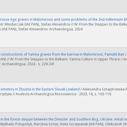
ronze Age graves in Malomirovo and some problems of the 2nd millennium BC
ości od ilości danych do przetworzenia generowanie pliku może się 
iotr Włodarczak (IAE PAN), Stefan Alexandrov // W: From the Steppes to the Balk
 (IAE PAN), Stefan Alexandrov: Archaeolingua, 2024
nerowanie trwa zbyt długo można ograniczyć dane np. zmniejszając za
Anuluj
onstructions of Yamna graves from the barrow in Malomirovo, Pamukli Bair
/
PAN) // W: From the Steppes to the Balkans: Yamna Culture in Upper Thrace / re
: Archaeolingua, 2024 - s. 229-241
emetery in Zbudza in the Eastern Slovak Lowland
/ Aleksandra Sznajdrowska-P
rzybyła // Analecta Archaeologica Ressoviensia - 2023, 18, s. 103-116
n the forest-steppe between the Dniester and Southern Bug, Ukraine. Initial 
 Mykhailo Potupchyk, Marzena Szmyt, Anita Szczepanek (IAE PAN), Oleksandr Sh