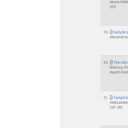
Iwona Hilde
333
19.
Early Br
Alexandrov,
20.
The old m
Manova, Pi
Heyd’s Fest
21.
Yampil ba
Aleksander 
247-281