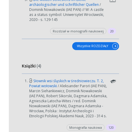
archäologischer und schriftlicher Quellen
/
Dominik Nowakowski (IAE PAN) // W: A castle
as a status symbol: Uniwersytet Wrocławski,
2020 - s. 129-145
Rozdział w monografii naukowej
20
W zależności od ilości danych do przetworzenia generowanie pliku
może się wydłużyć.
Wszystkie ROZDZIAŁY
Jeśli generowanie trwa zbyt długo można ograniczyć dane np.
zmniejszając zakres lat.
Książki
(4)
Anuluj
1.
Słownik wsi śląskich w średniowieczu. T. 2,
Powiat wołowski
/ Aleksander Paroń (IAE PAN),
Marcin Siehankiewicz, Dominik Nowakowski
(IAE PAN), Robert Sikorski, Dagmara Adamska,
Agnieszka Latocha-Wites / red. Dominik
Nowakowski (IAE PAN), Dagmara Adamska -
Wrocław, Polska : Instytut Archeologii i
Etnologii Polskiej Akademii Nauk, 2023 - 314 s.
Monografia naukowa
120