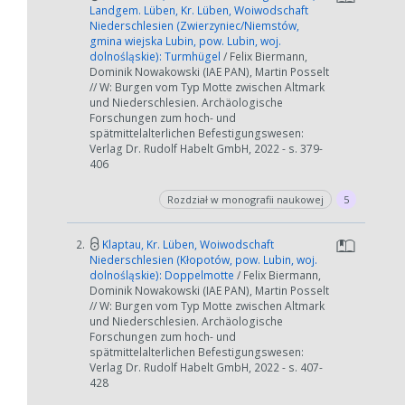
Landgem. Lüben, Kr. Lüben, Woiwodschaft
Niederschlesien (Zwierzyniec/Niemstów,
gmina wiejska Lubin, pow. Lubin, woj.
dolnośląskie): Turmhügel
/ Felix Biermann,
Dominik Nowakowski (IAE PAN), Martin Posselt
// W: Burgen vom Typ Motte zwischen Altmark
und Niederschlesien. Archäologische
Forschungen zum hoch- und
spätmittelalterlichen Befestigungswesen:
Verlag Dr. Rudolf Habelt GmbH, 2022 - s. 379-
406
Rozdział w monografii naukowej
5
2.
Klaptau, Kr. Lüben, Woiwodschaft
Niederschlesien (Kłopotów, pow. Lubin, woj.
dolnośląskie): Doppelmotte
/ Felix Biermann,
Dominik Nowakowski (IAE PAN), Martin Posselt
// W: Burgen vom Typ Motte zwischen Altmark
und Niederschlesien. Archäologische
Forschungen zum hoch- und
spätmittelalterlichen Befestigungswesen:
Verlag Dr. Rudolf Habelt GmbH, 2022 - s. 407-
428