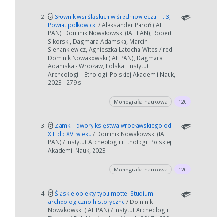
2.
Słownik wsi śląskich w średniowieczu. T. 3,
Powiat polkowicki
/ Aleksander Paroń (IAE
PAN), Dominik Nowakowski (IAE PAN), Robert
Sikorski, Dagmara Adamska, Marcin
Siehankiewicz, Agnieszka Latocha-Wites / red.
Dominik Nowakowski (IAE PAN), Dagmara
Adamska - Wrocław, Polska : Instytut
Archeologii i Etnologii Polskiej Akademii Nauk,
2023 - 279 s.
Monografia naukowa
120
3.
Zamki i dwory księstwa wrocławskiego od
XIII do XVI wieku
/ Dominik Nowakowski (IAE
PAN) / Instytut Archeologii i Etnologii Polskiej
Akademii Nauk, 2023
Monografia naukowa
120
4.
Śląskie obiekty typu motte. Studium
archeologiczno-historyczne
/ Dominik
Nowakowski (IAE PAN) / Instytut Archeologii i