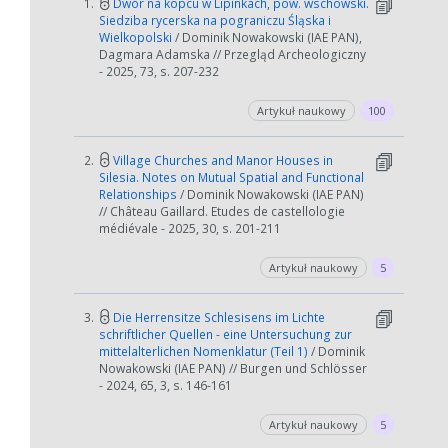
1.
Dwór na kopcu w Lipinkach, pow. wschowski.
Siedziba rycerska na pograniczu Śląska i
Wielkopolski
/ Dominik Nowakowski (IAE PAN),
Dagmara Adamska // Przegląd Archeologiczny
- 2025, 73, s. 207-232
Artykuł naukowy
100
2.
Village Churches and Manor Houses in
Silesia. Notes on Mutual Spatial and Functional
Relationships
/ Dominik Nowakowski (IAE PAN)
// Château Gaillard. Etudes de castellologie
médiévale - 2025, 30, s. 201-211
Artykuł naukowy
5
3.
Die Herrensitze Schlesisens im Lichte
schriftlicher Quellen - eine Untersuchung zur
mittelalterlichen Nomenklatur (Teil 1)
/ Dominik
Nowakowski (IAE PAN) // Burgen und Schlösser
- 2024, 65, 3, s. 146-161
Artykuł naukowy
5