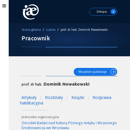
Zaloguj
Strona główna
/
Ludzie
/
prof. dr hab. Dominik Nowakowski
Pracownik
Wszystkie publikacje
Dominik Nowakowski
prof. dr hab.
Artykuły
Rozdziały
Książki
Rozprawa
|
|
|
habilitacyjna
Jednostka organizacyjna
Ośrodek Badań nad Kulturą Późnego Antyku i Wczesnego
Średniowiecza we Wrocławiu