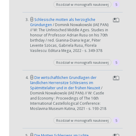
Rozdział w monografii naukowej
5
3.
Schlesische motten als herzogliche
Gründungen
/ Dominik Nowakowski (IAE PAN)
// W: The Unfinisched Middle Ages. Studies in
honour of Professor Adrian Rusu on his 70th
birthday / red. Gianina-Diana Iegar, Péter
Levente Szöcas, Gabriela Rusu, Florela
Vasilescu: Editura Mega, 2022 - s. 349-378
Rozdział w monografii naukowej
5
4.
Die wirtschaftlichen Grundlagen der
ländlichen Herrensitze Schlesiens im
Spätmittelalter und in der frühen Neuzeit
/
Dominik Nowakowski (IAE PAN) // W: Castle
and Economy : Proceedings of The 16th
International Castellological Conference:
Moslavina Museum Kutina, 2021 - s. 193-218
Rozdział w monografii naukowej
5
5.
Die Motten Schlesiens im Lichte