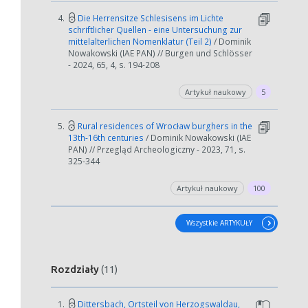
4.
Die Herrensitze Schlesisens im Lichte
schriftlicher Quellen - eine Untersuchung zur
mittelalterlichen Nomenklatur (Teil 2)
/ Dominik
Nowakowski (IAE PAN) // Burgen und Schlösser
- 2024, 65, 4, s. 194-208
Artykuł naukowy
5
5.
Rural residences of Wrocław burghers in the
13th-16th centuries
/ Dominik Nowakowski (IAE
PAN) // Przegląd Archeologiczny - 2023, 71, s.
325-344
Artykuł naukowy
100
Wszystkie ARTYKUŁY
Rozdziały
(11)
1.
Dittersbach, Ortsteil von Herzogswaldau,