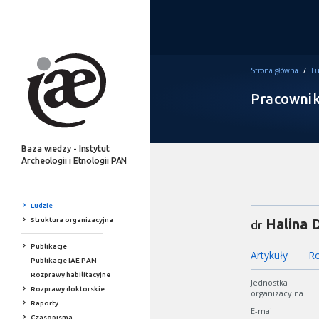
Strona główna
/
Lu
Pracowni
Baza wiedzy - Instytut
Archeologii i Etnologii PAN
Ludzie
Struktura organizacyjna
Halina 
dr
Publikacje
Artykuły
Ro
|
Publikacje IAE PAN
Rozprawy habilitacyjne
Jednostka
Rozprawy doktorskie
organizacyjna
Raporty
E-mail
Czasopisma