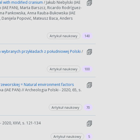
ial with modified cranium
/ Jakub Niebylski (IAE
 (IAE PAN), Marta Barszcz, Ricardo Rodríguez-
 Anna Pankowska, Anna Rauba-Bukowska (IAE
, Danijela Popović, Mateusz Baca, Anders
Artykuł naukowy
140
o na wybranych przykładach z południowej Polski
/
Artykuł naukowy
100
zeworskiej = Natural environment factors
a (IAE PAN) // Archeologia Polski - 2020, 65, s.
Artykuł naukowy
70
 2020, XXVI, s. 121-134
Artykuł naukowy
5