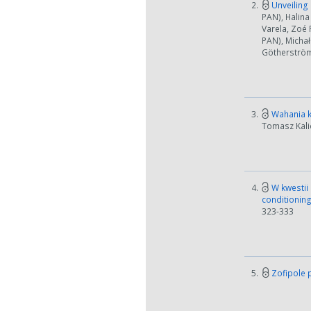
2.
Unveiling 
PAN), Halina
Varela, Zoé
PAN), Michał
Götherström 
3.
Wahania kl
Tomasz Kalic
4.
W kwestii 
conditioning
323-333
5.
Zofipole 