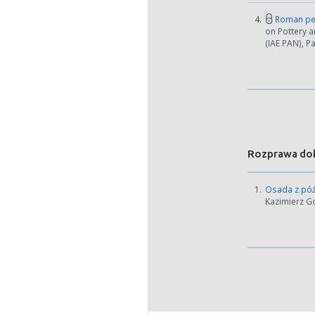
Jeśli ge
4.
Roman per
on Pottery a
(IAE PAN), P
Rozprawa do
1.
Osada z pó
Kazimierz Go