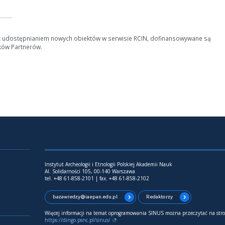
z udostępnianiem nowych obiektów w serwisie RCIN, dofinansowywane są
ków Partnerów.
Instytut Archeologii i Etnologii Polskiej Akademii Nauk
Al. Solidarności 105, 00-140 Warszawa
tel. +48 61-858-2101 | fax. +48 61-858-2102
bazawiedzy@iaepan.edu.pl
Redaktorzy
Więcej informacji na temat oprogramowania SINUS można przeczytać na stro
https://dingo.psnc.pl/sinus/