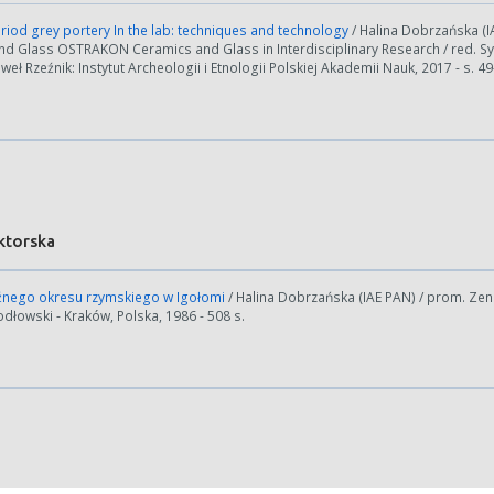
nerowanie trwa zbyt długo można ograniczyć dane np. zmniejszając za
iod grey portery In the lab: techniques and technology
/ Halina Dobrzańska (I
nd Glass OSTRAKON Ceramics and Glass in Interdisciplinary Research / red. Sy
Anuluj
aweł Rzeźnik: Instytut Archeologii i Etnologii Polskiej Akademii Nauk, 2017 - s. 4
ktorska
źnego okresu rzymskiego w Igołomi
/ Halina Dobrzańska (IAE PAN) / prom. Zeno
dłowski - Kraków, Polska, 1986 - 508 s.