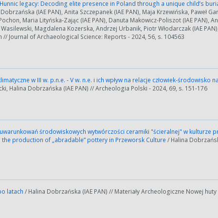
Hunnic legacy: Decoding elite presence in Poland through a unique child’s bur
 Dobrzańska (IAE PAN), Anita Szczepanek (IAE PAN), Maja Krzewińska, Paweł Gan
 Pochon, Maria Lityńska-Zając (IAE PAN), Danuta Makowicz-Poliszot (IAE PAN),
 Wasilewski, Magdalena Kozerska, Andrzej Urbanik, Piotr Włodarczak (IAE PAN)
// Journal of Archaeological Science: Reports - 2024, 56, s. 104563
imatyczne w III w. p.n.e. - V w. n.e. i ich wpływ na relacje człowiek-środowisk
ki, Halina Dobrzańska (IAE PAN) // Archeologia Polski - 2024, 69, s. 151-176
uwarunkowań środowiskowych wytwórczości ceramiki "ścieralnej" w kulturze pr
 the production of „abradable” pottery in Przeworsk Culture
/ Halina Dobrzańsk
po latach
/ Halina Dobrzańska (IAE PAN) // Materiały Archeologiczne Nowej huty -