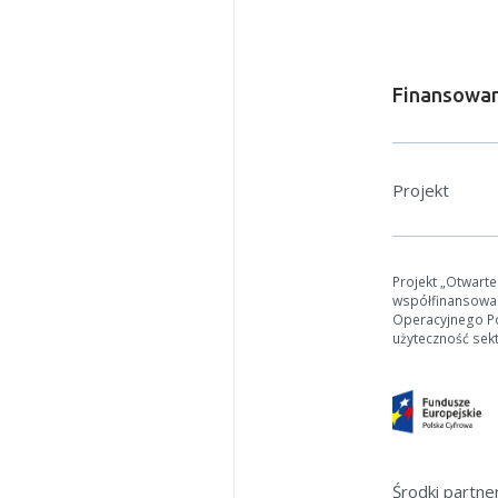
Finansowan
Projekt
Projekt „Otwart
współfinansowa
Operacyjnego Pol
użyteczność sek
Środki partn