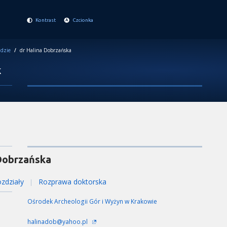
Kontrast
Czcionka
dzie
/
dr Halina Dobrzańska
k
Dobrzańska
zdziały
Rozprawa doktorska
|
Ośrodek Archeologii Gór i Wyżyn w Krakowie
halinadob@yahoo.pl