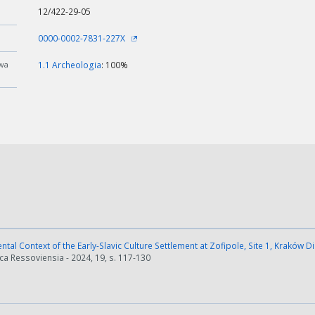
12/422-29-05
0000-0002-7831-227X
wa
1.1 Archeologia
: 100%
tal Context of the Early-Slavic Culture Settlement at Zofipole, Site 1, Kraków Di
a Ressoviensia - 2024, 19, s. 117-130