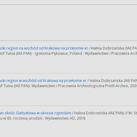
ski region na wschód od Krakowa na przełomie er
/ Halina Dobrzańska (IAE PA
ztof Tunia (IAE PAN) - Igołomia-Pękowice, Poland : Wydawnictwo i Pracownia Arc
ski region w wschód od Krakowa na przełomie er
/ Halina Dobrzańska (IAE PAN
of Tunia (IAE PAN): Wydawnictwo i Pracownia Archeologiczna Profil-Archeo, 2020
o okolic Giebułtowa w okresie rzymskim
/ Halina Dobrzańska (IAE PAN) // W: 
 w 65. rocznicę urodzin.: Wydawnictwo AD, 2018
ości od ilości danych do przetworzenia generowanie pliku może się 