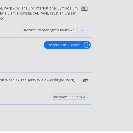
kres lat.
AE PAN) // W: The 3rd International Symposium
lwia Siemianowska (IAE PAN), Krystian Chrzan
9-51
Rozdział w monografii naukowej
20
Wszystkie ROZDZIAŁY
n Woźniak, rec. Jerzy Wielowiejski (IAE PAN),
Rozprawa doktorska