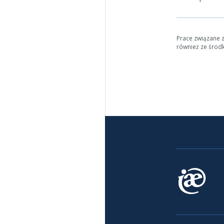
Prace związane 
również ze środ