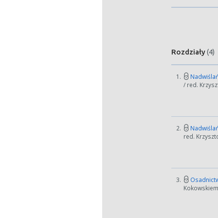
Rozdziały
(4)
1.
Nadwiślań
/ red. Krzys
2.
Nadwiślań
red. Krzyszt
3.
Osadnictw
Kokowskiemu
W zależn