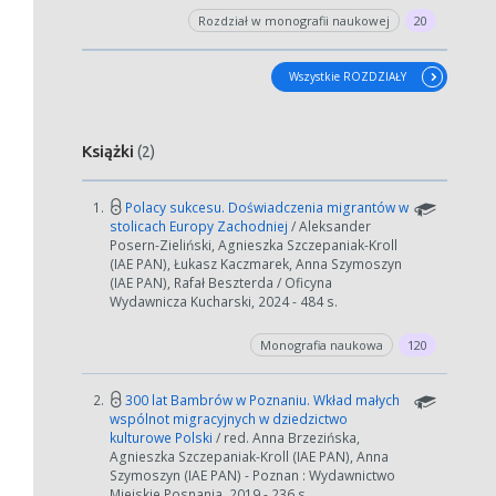
Rozdział w monografii naukowej
20
Wszystkie ROZDZIAŁY
Książki
(2)
1.
Polacy sukcesu. Doświadczenia migrantów w
stolicach Europy Zachodniej
/ Aleksander
Posern-Zieliński, Agnieszka Szczepaniak-Kroll
(IAE PAN), Łukasz Kaczmarek, Anna Szymoszyn
(IAE PAN), Rafał Beszterda / Oficyna
Wydawnicza Kucharski, 2024 - 484 s.
Monografia naukowa
120
2.
300 lat Bambrów w Poznaniu. Wkład małych
wspólnot migracyjnych w dziedzictwo
kulturowe Polski
/ red. Anna Brzezińska,
Agnieszka Szczepaniak-Kroll (IAE PAN), Anna
Szymoszyn (IAE PAN) - Poznan : Wydawnictwo
Miejskie Posnania, 2019 - 236 s.