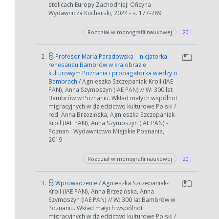
stolicach Europy Zachodniej: Oficyna
Wydawnicza Kucharski, 2024 - s. 177-289
Rozdział w monografii naukowej
20
2.
Profesor Maria Paradowska - inicjatorka
renesansu Bambrów w krajobrazie
kulturowym Poznania i propagatorka wiedzy o
Bambrach
/ Agnieszka Szczepaniak-Kroll (IAE
PAN), Anna Szymoszyn (IAE PAN) // W: 300 lat
Bambrów w Poznaniu. Wkład małych wspólnot
migracyjnych w dziedzictwo kulturowe Polski /
red. Anna Brzezińska, Agnieszka Szczepaniak-
Kroll (IAE PAN), Anna Szymoszyn (IAE PAN) -
Poznan : Wydawnictwo Miejskie Posnania,
2019
Rozdział w monografii naukowej
20
3.
Wprowadzenie
/ Agnieszka Szczepaniak-
Kroll (IAE PAN), Anna Brzezińska, Anna
Szymoszyn (IAE PAN) // W: 300 lat Bambrów w
Poznaniu. Wkład małych wspólnot
migracyjnych w dziedzictwo kulturowe Polski /