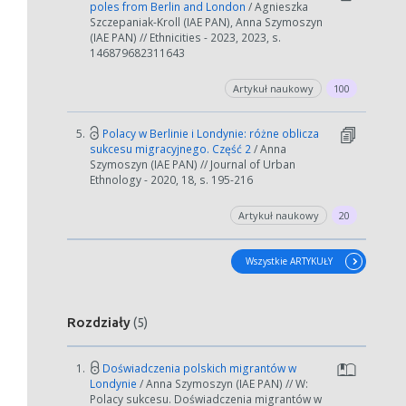
poles from Berlin and London
/ Agnieszka
Szczepaniak-Kroll (IAE PAN), Anna Szymoszyn
(IAE PAN) // Ethnicities - 2023, 2023, s.
146879682311643
Artykuł naukowy
100
5.
Polacy w Berlinie i Londynie: różne oblicza
sukcesu migracyjnego. Część 2
/ Anna
Szymoszyn (IAE PAN) // Journal of Urban
Ethnology - 2020, 18, s. 195-216
Artykuł naukowy
20
Wszystkie ARTYKUŁY
Rozdziały
(5)
1.
Doświadczenia polskich migrantów w
Londynie
/ Anna Szymoszyn (IAE PAN) // W:
Polacy sukcesu. Doświadczenia migrantów w