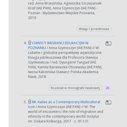
red. Anna Brzezińska, Agnieszka Szczepaniak-
Kroll (IAE PAN), Anna Szymoszyn (IAE PAN) -
Poznan : Wydawnictwo Miejskie Posnania,
2019
Wstęp / przedmowa
4.
CHIŃSCY IMIGRANCI EDUKACYJNI W
POZNANIU
/ Anna Szymoszyn (IAE PAN) // W:
Lokalne i globalne perspektywy azjanistyczne.
Księga jubileuszowa dla Profesora Sławoja
Szynkiewicza / red. Oyungerel Tangad (IAE
W zależności od ilości danych do przetworzenia generowanie pliku
PAN), Kamila Baraniecka-Olszewska (IAE PAN),
może się wydłużyć.
Iwona Kabzińska-Stawarz: Polska Akademia
Nauk, 2018
Jeśli generowanie trwa zbyt długo można ograniczyć dane np.
zmniejszając zakres lat.
Rozdział w monografii naukowej
20
Anuluj
5.
Mt. Kailas as a Contemporary Multicultural
Icon
/ Anna Szymoszyn (IAE PAN) // W: The
world of encounters: the role of migration and
ethnicity in the contemporary world: Instytut
im. Oskara Kolberga, 2017 - s. 97-121