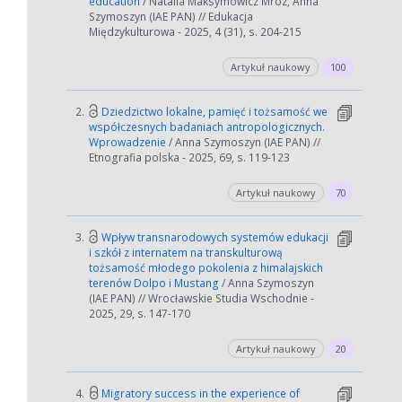
education
/ Natalia Maksymowicz Mróz, Anna
Szymoszyn (IAE PAN) // Edukacja
Międzykulturowa - 2025, 4 (31), s. 204-215
Artykuł naukowy
100
2.
Dziedzictwo lokalne, pamięć i tożsamość we
współczesnych badaniach antropologicznych.
Wprowadzenie
/ Anna Szymoszyn (IAE PAN) //
Etnografia polska - 2025, 69, s. 119-123
Artykuł naukowy
70
3.
Wpływ transnarodowych systemów edukacji
i szkół z internatem na transkulturową
tożsamość młodego pokolenia z himalajskich
terenów Dolpo i Mustang
/ Anna Szymoszyn
(IAE PAN) // Wrocławskie Studia Wschodnie -
2025, 29, s. 147-170
Artykuł naukowy
20
4.
Migratory success in the experience of