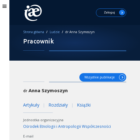
Zaloguj
Strona główna
/
Ludzie
/
dr Anna Szymoszyn
Pracownik
Wszystkie publikacje
Anna Szymoszyn
dr
Artykuły
Rozdziały
Książki
|
|
Jednostka organizacyjna
Ośrodek Etnologii i Antropologii Współczesności
E-mail