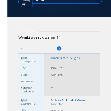
Sortuj
tytułu
wg
Wyniki wyszukiwania
(14)
1
Annali di studi religiosi
1592-5927
2284-3892
20
Archiwa Biblioteki i Muzea
Kościelne
0518-3766