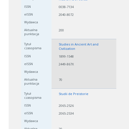
0038-7134
2040-8072
200
Studies in Ancient Art and
Civilization
W zależności od ilości danych do przetworzenia generowanie pliku
może się wydłużyć.
1899-1548
2449-867X
Jeśli generowanie trwa zbyt długo można ograniczyć dane np.
zmniejszając zakres lat.
70
Anuluj
Studii de Preistorie
2065-2526
2065-2534
20