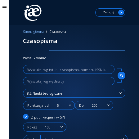
Zaloguj
Strona główna
/
Czasopisma
Czasopisma
Wyszukiwanie
8.2 Nauki teologiczne
Punktacja od
5
Do
200
Z publikacjami w SIN
Pokaż
100