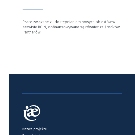
Prace związane z udostępnianiem nowych obiektów w
serwisie RCIN, dofinansowywane są również ze środków
Partnerów.
Nazwa projektu