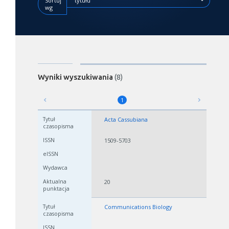
Sortuj
tytułu
wg
Wyniki wyszukiwania
(8)
1
Acta Cassubiana
1509-5703
20
Communications Biology