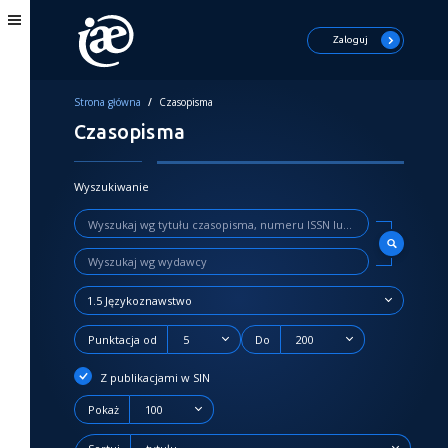
Zaloguj
Strona główna
/
Czasopisma
Czasopisma
Wyszukiwanie
1.5 Językoznawstwo
Punktacja od
5
Do
200
Z publikacjami w SIN
Pokaż
100