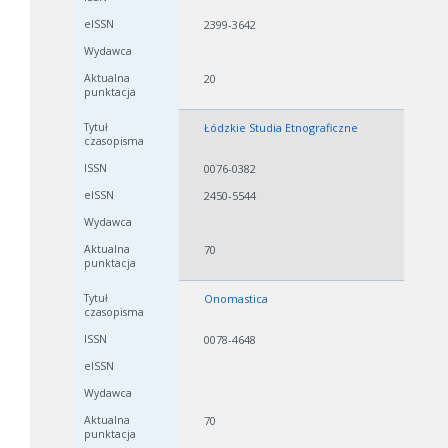
2399-3642
20
Łódzkie Studia Etnograficzne
0076-0382
2450-5544
70
Onomastica
0078-4648
70