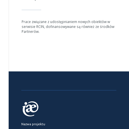
Prace związane z udostępnianiem nowych obiektów w
serwisie RCIN, dofinansowywane są również ze środków
Partnerów.
Nazwa projektu