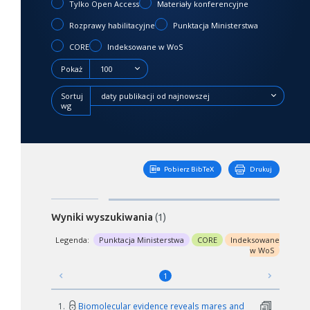
Tylko Open Access
Materiały konferencyjne
Rozprawy habilitacyjne
Punktacja Ministerstwa
CORE
Indeksowane w WoS
Pokaż
100
Sortuj
daty publikacji od najnowszej
wg
Pobierz BibTeX
Drukuj
Wyniki wyszukiwania
(1)
Legenda:
Punktacja Ministerstwa
CORE
Indeksowane
w WoS
1
1.
Biomolecular evidence reveals mares and