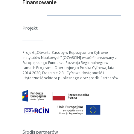
Finansowanie
Projekt
W zależności od ilości danych do przetworzenia generowanie pliku
może się wydłużyć.
Jeśli generowanie trwa zbyt długo można ograniczyć dane np.
Projekt „Otwarte Zasoby w Repozytorium Cyfrowe
zmniejszając zakres lat.
Instytutów Naukowych” [OZwRCIN] współfinansowany z
Europejskiego Funduszu Rozwoju Regionalnego w
Anuluj
ramach Programu Operacyjnego Polska Cyfrowa, lata
2014-2020, Działanie 2.3 : Cyfrowa dostępność i
użyteczność sektora publicznego oraz środki Partnerów
Środki partnerów