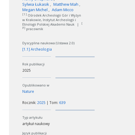
Sylwia Łukasik
Matthew Mah
Megan Michel
Adam Micco
[ 1 ]
Ośrodek Archeologii Gór i Wyżyn
w Krakowie, Instytut Archeologii i
[
Etnologii Polskiej Akademii Nauk
|
P ]
pracownik
Dyscyplina naukowa (Ustawa 2.0)
[1.1] Archeologia
Rok publikacji
2025
Opublikowano w
Nature
Rocznik:
2025
| Tom:
639
Typ artykułu
artykuł naukowy
Język publikacji