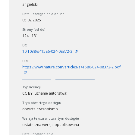
angielski
Data udostępnienia online
05.02.2025
Strony (od-do)
124 - 131
DOI
10.1038/s41586-024-08372-2
URL
https://www.nature.com/articles/s41586-024-08372-2.pdf
Typ licencji
CC BY (uznanie autorstwa)
Tryb otwartego dostępu
otwarte czasopismo
Wersja tekstu w otwartym dostępie
ostateczna wersja opublikowana
Data udostępnienia