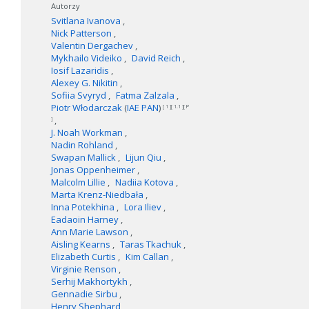
Autorzy
Svitlana Ivanova
Nick Patterson
Valentin Dergachev
Mykhailo Videiko
David Reich
Iosif Lazaridis
Alexey G. Nikitin
Sofiia Svyryd
Fatma Zalzala
Piotr Włodarczak
(
IAE PAN
)
[ 1 ][ 1.1 ][ P
]
J. Noah Workman
Nadin Rohland
Swapan Mallick
Lijun Qiu
Jonas Oppenheimer
Malcolm Lillie
Nadiia Kotova
Marta Krenz-Niedbała
Inna Potekhina
Lora Iliev
Eadaoin Harney
Ann Marie Lawson
Aisling Kearns
Taras Tkachuk
Elizabeth Curtis
Kim Callan
Virginie Renson
Serhij Makhortykh
Gennadie Sirbu
Henry Shephard