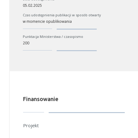
05.02.2025
W zależności od ilości danych do przetworzenia generowanie pliku
Czas udostępnienia publikacji w sposób otwarty
może się wydłużyć.
w momencie opublikowania
Jeśli generowanie trwa zbyt długo można ograniczyć dane np.
zmniejszając zakres lat.
Punktacja Ministerstwa / czasopismo
200
Anuluj
Finansowanie
Projekt