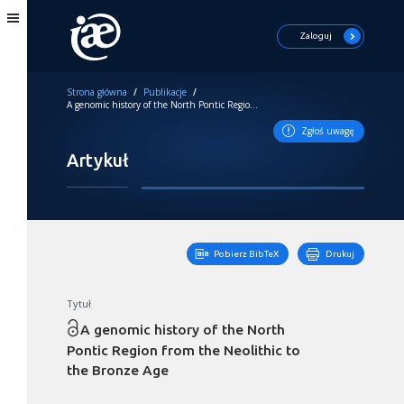
Zaloguj
Strona główna
/
Publikacje
/
A genomic history of the North Pontic Region from the Neolithic to the Bronze Age
Zgłoś uwagę
Artykuł
Pobierz BibTeX
Drukuj
Tytuł
A genomic history of the North
Pontic Region from the Neolithic to
the Bronze Age