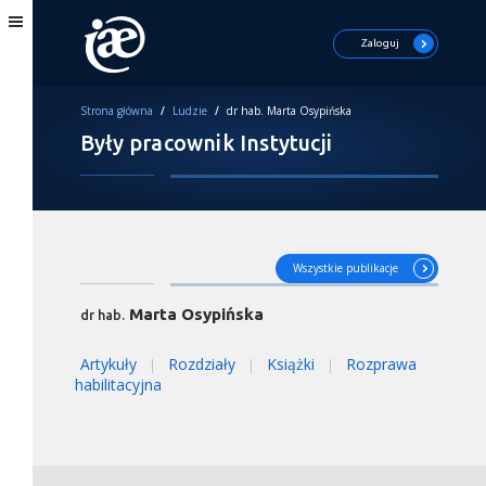
Zaloguj
Strona główna
/
Ludzie
/
dr hab. Marta Osypińska
Były pracownik Instytucji
Wszystkie publikacje
Marta Osypińska
dr hab.
Artykuły
Rozdziały
Książki
Rozprawa
|
|
|
habilitacyjna