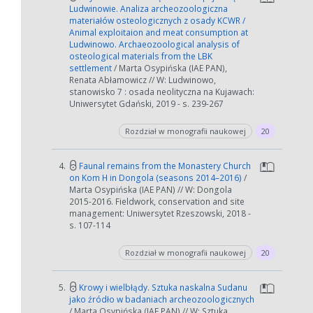
Ludwinowie. Analiza archeozoologiczna
materiałów osteologicznych z osady KCWR /
Animal exploitaion and meat consumption at
Ludwinowo. Archaeozoological analysis of
osteological materials from the LBK
settlement
/ Marta Osypińska (IAE PAN),
Renata Abłamowicz // W: Ludwinowo,
stanowisko 7 : osada neolityczna na Kujawach:
Uniwersytet Gdański, 2019 - s. 239-267
Rozdział w monografii naukowej
20
4.
Faunal remains from the Monastery Church
on Kom H in Dongola (seasons 2014–2016)
/
Marta Osypińska (IAE PAN) // W: Dongola
2015-2016. Fieldwork, conservation and site
management: Uniwersytet Rzeszowski, 2018 -
s. 107-114
Rozdział w monografii naukowej
20
5.
Krowy i wielbłądy. Sztuka naskalna Sudanu
jako źródło w badaniach archeozoologicznych
/ Marta Osypińska (IAE PAN) // W: Sztuka
W zależności od ilości danych do przetworzenia generowanie pliku