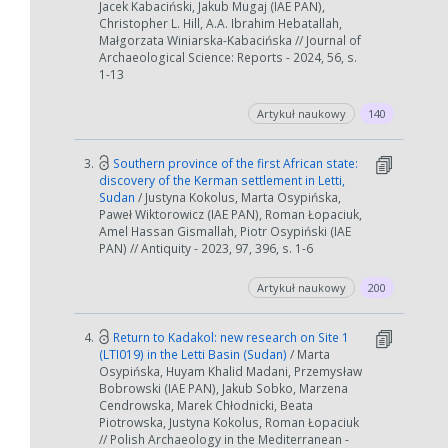
Jacek Kabaciński, Jakub Mugaj (IAE PAN),
Christopher L. Hill, A.A. Ibrahim Hebatallah,
Małgorzata Winiarska-Kabacińska // Journal of
Archaeological Science: Reports - 2024, 56, s.
1-13
Artykuł naukowy
140
3.
Southern province of the first African state:
discovery of the Kerman settlement in Letti,
Sudan
/ Justyna Kokolus, Marta Osypińska,
Paweł Wiktorowicz (IAE PAN), Roman Łopaciuk,
Amel Hassan Gismallah, Piotr Osypiński (IAE
PAN) // Antiquity - 2023, 97, 396, s. 1-6
Artykuł naukowy
200
4.
Return to Kadakol: new research on Site 1
(LTI019) in the Letti Basin (Sudan)
/ Marta
Osypińska, Huyam Khalid Madani, Przemysław
Bobrowski (IAE PAN), Jakub Sobko, Marzena
Cendrowska, Marek Chłodnicki, Beata
Piotrowska, Justyna Kokolus, Roman Łopaciuk
// Polish Archaeology in the Mediterranean -