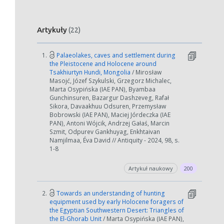
Artykuły
(22)
1.
Palaeolakes, caves and settlement during
the Pleistocene and Holocene around
Tsakhiurtyn Hundi, Mongolia
/ Mirosław
Masojć, Józef Szykulski, Grzegorz Michalec,
Marta Osypińska (IAE PAN), Byambaa
Gunchinsuren, Bazargur Dashzeveg, Rafał
Sikora, Davaakhuu Odsuren, Przemysław
Bobrowski (IAE PAN), Maciej Jórdeczka (IAE
PAN), Antoni Wójcik, Andrzej Gałaś, Marcin
Szmit, Odpurev Gankhuyag, Enkhtaivan
Namjilmaa, Éva David // Antiquity - 2024, 98, s.
1-8
Artykuł naukowy
200
2.
Towards an understanding of hunting
equipment used by early Holocene foragers of
the Egyptian Southwestern Desert: Triangles of
the El-Ghorab Unit
/ Marta Osypińska (IAE PAN),