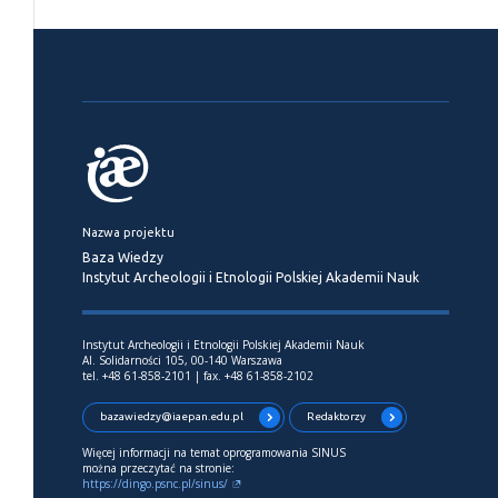
Nazwa projektu
Baza Wiedzy
Instytut Archeologii i Etnologii Polskiej Akademii Nauk
Instytut Archeologii i Etnologii Polskiej Akademii Nauk
Al. Solidarności 105, 00-140 Warszawa
tel. +48 61-858-2101 | fax. +48 61-858-2102
bazawiedzy@iaepan.edu.pl
Redaktorzy
Więcej informacji na temat oprogramowania SINUS
można przeczytać na stronie:
https://dingo.psnc.pl/sinus/