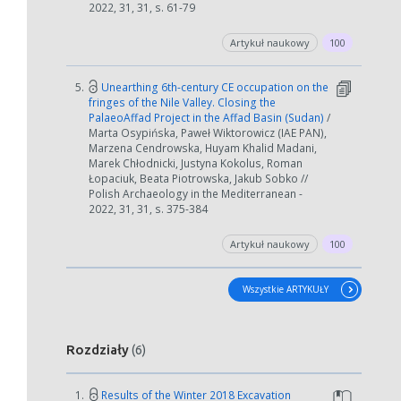
2022, 31, 31, s. 61-79
Artykuł naukowy
100
5.
Unearthing 6th-century CE occupation on the
fringes of the Nile Valley. Closing the
PalaeoAffad Project in the Affad Basin (Sudan)
/
Marta Osypińska, Paweł Wiktorowicz (IAE PAN),
Marzena Cendrowska, Huyam Khalid Madani,
Marek Chłodnicki, Justyna Kokolus, Roman
Łopaciuk, Beata Piotrowska, Jakub Sobko //
Polish Archaeology in the Mediterranean -
2022, 31, 31, s. 375-384
Artykuł naukowy
100
Wszystkie ARTYKUŁY
Rozdziały
(6)
1.
Results of the Winter 2018 Excavation