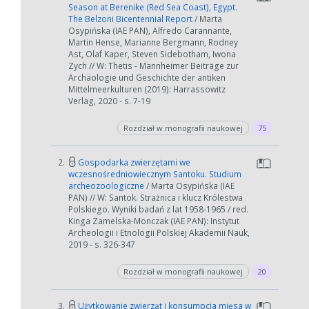
Season at Berenike (Red Sea Coast), Egypt.
The Belzoni Bicentennial Report
/ Marta
Osypińska (IAE PAN), Alfredo Carannante,
Martin Hense, Marianne Bergmann, Rodney
Ast, Olaf Kaper, Steven Sidebotham, Iwona
Zych // W: Thetis - Mannheimer Beiträge zur
Archäologie und Geschichte der antiken
Mittelmeerkulturen (2019): Harrassowitz
Verlag, 2020 - s. 7-19
Rozdział w monografii naukowej
75
2.
Gospodarka zwierzętami we
wczesnośredniowiecznym Santoku. Studium
archeozoologiczne
/ Marta Osypińska (IAE
PAN) // W: Santok. Strażnica i klucz Królestwa
Polskiego. Wyniki badań z lat 1958-1965 / red.
Kinga Zamelska-Monczak (IAE PAN): Instytut
Archeologii i Etnologii Polskiej Akademii Nauk,
2019 - s. 326-347
Rozdział w monografii naukowej
20
3.
Użytkowanie zwierząt i konsumpcja mięsa w