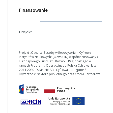
Finansowanie
Projekt
Projekt „Otwarte Zasoby w Repozytorium Cyfrowe
Instytutów Naukowych” [OZwRCIN] współfinansowany z
Europejskiego Funduszu Rozwoju Regionalnego w
ramach Programu Operacyjnego Polska Cyfrowa, lata
2014-2020, Działanie 2.3 : Cyfrowa dostępność i
użyteczność sektora publicznego oraz środki Partnerów
W zależności od ilości danych do przetworzenia generowanie pliku
może się wydłużyć.
Jeśli generowanie trwa zbyt długo można ograniczyć dane np.
zmniejszając zakres lat.