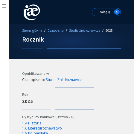
Zaloguj
Strona główna
/
Czasopisma
/
Studia Źródłoznawcze
/
2025
Rocznik
Opublikowano w
Czasopismo:
Studia Źródłoznawcze
Rok
2025
Dyscypliny naukowe (Ustawa 2.0)
1.4 Historia
1.6 Literaturoznawstwo
1.9 Polonistyka