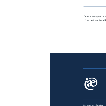
Prace związane 
również ze środ
Nazwa projektu