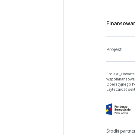
Finansowan
Projekt
W zależn
Jeśli ge
Projekt „Otwart
współfinansowa
Operacyjnego Pol
użyteczność sek
Środki partn