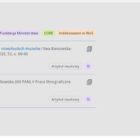
Punktacja Ministerstwa
CORE
Indeksowane w WoS
cje nowohuckich muzeów
/ Ewa Baniowska-
25, 52, s. 69-93
Artykuł naukowy
70
kowska (IAE PAN) // Prace Etnograficzne.
Artykuł naukowy
70