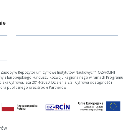
ie
ości od ilości danych do przetworzenia generowanie pliku może się 
nerowanie trwa zbyt długo można ograniczyć dane np. zmniejszając za
e Zasoby w Repozytorium Cyfrowe Instytutów Naukowych” [OZwRCIN]
ny z Europejskiego Funduszu Rozwoju Regionalnego w ramach Programu
Anuluj
ska Cyfrowa, lata 2014-2020, Działanie 2.3 : Cyfrowa dostępność i
tora publicznego oraz środki Partnerów
erów