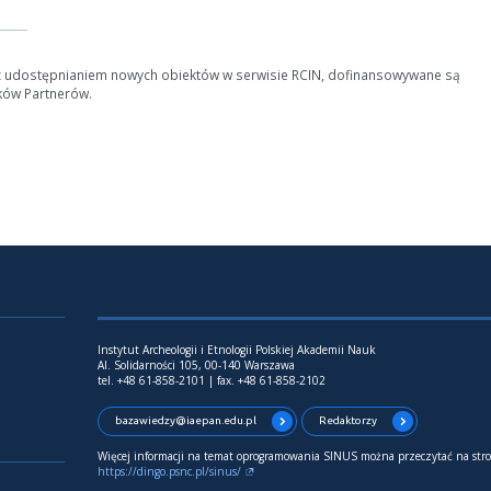
z udostępnianiem nowych obiektów w serwisie RCIN, dofinansowywane są
ków Partnerów.
Instytut Archeologii i Etnologii Polskiej Akademii Nauk
Al. Solidarności 105, 00-140 Warszawa
tel. +48 61-858-2101 | fax. +48 61-858-2102
bazawiedzy@iaepan.edu.pl
Redaktorzy
Więcej informacji na temat oprogramowania SINUS można przeczytać na stro
https://dingo.psnc.pl/sinus/