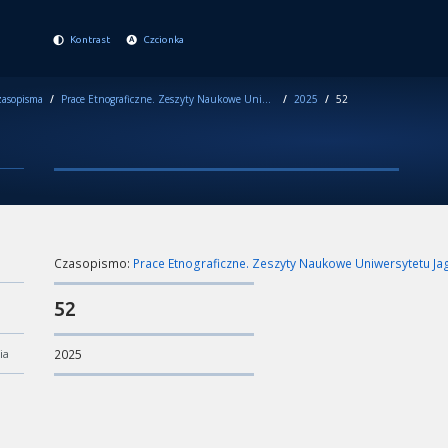
Kontrast
Czcionka
asopisma
/
Prace Etnograficzne. Zeszyty Naukowe Uniwersytetu Jagiellońskiego
/
2025
/
52
Czasopismo:
Prace Etnograficzne. Zeszyty Naukowe Uniwersytetu Ja
52
ia
2025