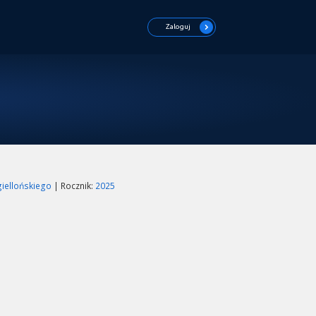
Zaloguj
giellońskiego
| Rocznik:
2025