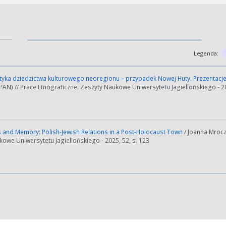
Legenda:
yka dziedzictwa kulturowego neoregionu – przypadek Nowej Huty. Prezenta
PAN) // Prace Etnograficzne. Zeszyty Naukowe Uniwersytetu Jagiellońskiego - 20
and Memory: Polish-Jewish Relations in a Post-Holocaust Town
/ Joanna Mrocz
owe Uniwersytetu Jagiellońskiego - 2025, 52, s. 123