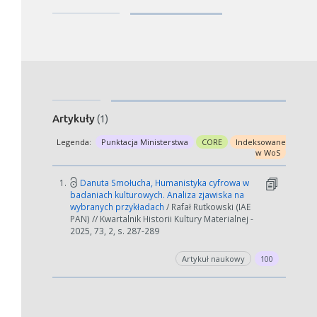
Artykuły
(1)
Legenda:
Punktacja Ministerstwa
CORE
Indeksowane
w WoS
1.
Danuta Smołucha, Humanistyka cyfrowa w
badaniach kulturowych. Analiza zjawiska na
wybranych przykładach
/ Rafał Rutkowski (IAE
PAN) // Kwartalnik Historii Kultury Materialnej -
2025, 73, 2, s. 287-289
Artykuł naukowy
100