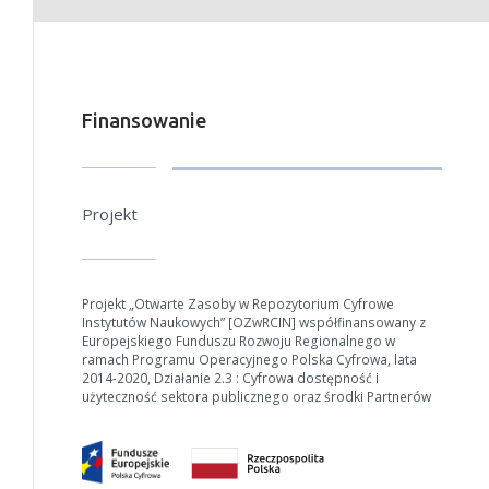
Finansowanie
Projekt
Projekt „Otwarte Zasoby w Repozytorium Cyfrowe
Instytutów Naukowych” [OZwRCIN] współfinansowany z
Europejskiego Funduszu Rozwoju Regionalnego w
ramach Programu Operacyjnego Polska Cyfrowa, lata
2014-2020, Działanie 2.3 : Cyfrowa dostępność i
użyteczność sektora publicznego oraz środki Partnerów
W zależności od ilości danych do przetworzenia generowanie pliku
może się wydłużyć.
Jeśli generowanie trwa zbyt długo można ograniczyć dane np.