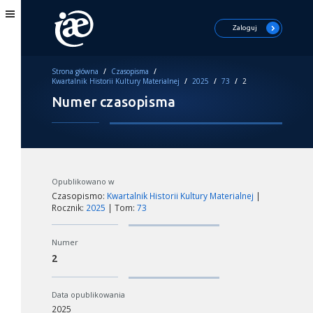
Zaloguj
Strona główna
/
Czasopisma
/
Kwartalnik Historii Kultury Materialnej
/
2025
/
73
/
2
Numer czasopisma
Opublikowano w
Czasopismo:
Kwartalnik Historii Kultury Materialnej
|
Rocznik:
2025
| Tom:
73
Numer
2
Data opublikowania
2025