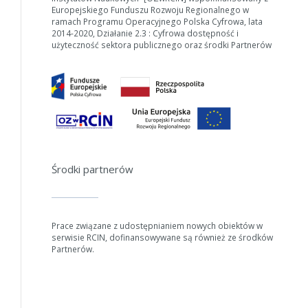
W zależności od ilości danych do przetworzenia generowanie pliku
Europejskiego Funduszu Rozwoju Regionalnego w
może się wydłużyć.
ramach Programu Operacyjnego Polska Cyfrowa, lata
2014-2020, Działanie 2.3 : Cyfrowa dostępność i
Jeśli generowanie trwa zbyt długo można ograniczyć dane np.
użyteczność sektora publicznego oraz środki Partnerów
zmniejszając zakres lat.
Anuluj
Środki partnerów
Prace związane z udostępnianiem nowych obiektów w
serwisie RCIN, dofinansowywane są również ze środków
Partnerów.