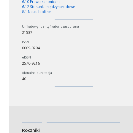
6.10 Prawo kanoniczne
6.12 Stosunki międzynarodowe
8.1 Nauki biblijne
Unikatowy identyfikator czasopisma
21537
ISSN
0009-0794
eISSN
2570-9216
Aktualna punktacja
40
Roczniki