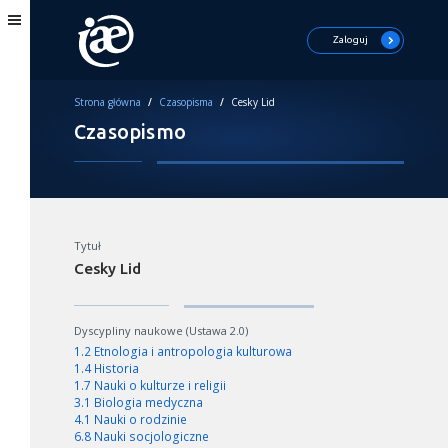
Zaloguj
Strona główna
/
Czasopisma
/
Cesky Lid
Czasopismo
Tytuł
Cesky Lid
Dyscypliny naukowe (Ustawa 2.0)
1.2 Etnologia i antropologia kulturowa
1.4 Historia
1.7 Nauki o kulturze i religii
3.1 Biologia medyczna
4.1 Nauki o rodzinie
6.8 Nauki socjologiczne