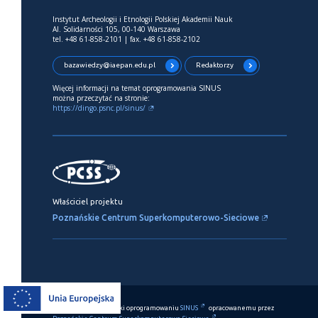
Instytut Archeologii i Etnologii Polskiej Akademii Nauk
Al. Solidarności 105, 00-140 Warszawa
tel. +48 61-858-2101 | fax. +48 61-858-2102
bazawiedzy@iaepan.edu.pl
Redaktorzy
Więcej informacji na temat oprogramowania SINUS
można przeczytać na stronie:
https://dingo.psnc.pl/sinus/
Właściciel projektu
Poznańskie Centrum Superkomputerowo-Sieciowe
Ten serwis działa dzięki oprogramowaniu
SINUS
opracowanemu przez