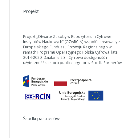
Projekt
Projekt „Otwarte Zasoby w Repozytorium Cyfrowe
Instytutów Naukowych” [OZwRCIN] współfinansowany z
Europejskiego Funduszu Rozwoju Regionalnego w
ramach Programu Operacyjnego Polska Cyfrowa, lata
2014-2020, Działanie 2.3 : Cyfrowa dostępność i
użyteczność sektora publicznego oraz środki Partnerów
W zależności od ilości danych do przetworzenia generowanie pliku
może się wydłużyć.
Jeśli generowanie trwa zbyt długo można ograniczyć dane np.
zmniejszając zakres lat.
Środki partnerów
Anuluj