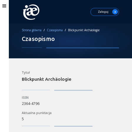
Zaloguj
Strona główna
/
Czasopisma
/
Blickpunkt Archäologie
Czasopismo
Tytuł
Blickpunkt Archäologie
ISSN
2364-4796
Aktualna punktacja
5