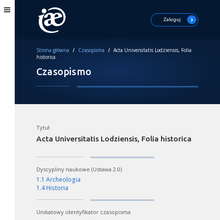
Zaloguj
Strona główna
/
Czasopisma
/
Acta Universitatis Lodziensis, Folia
historica
Czasopismo
Tytuł
Acta Universitatis Lodziensis, Folia historica
Dyscypliny naukowe (Ustawa 2.0)
1.1 Archeologia
1.4 Historia
Unikatowy identyfikator czasopisma