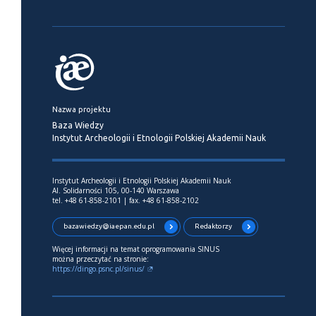
Nazwa projektu
Baza Wiedzy
Instytut Archeologii i Etnologii Polskiej Akademii Nauk
Instytut Archeologii i Etnologii Polskiej Akademii Nauk
Al. Solidarności 105, 00-140 Warszawa
tel. +48 61-858-2101 | fax. +48 61-858-2102
bazawiedzy@iaepan.edu.pl
Redaktorzy
Więcej informacji na temat oprogramowania SINUS
można przeczytać na stronie:
https://dingo.psnc.pl/sinus/