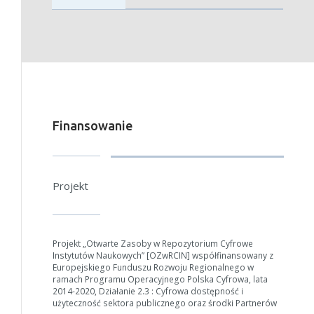
Finansowanie
Projekt
Projekt „Otwarte Zasoby w Repozytorium Cyfrowe
Instytutów Naukowych” [OZwRCIN] współfinansowany z
Europejskiego Funduszu Rozwoju Regionalnego w
ramach Programu Operacyjnego Polska Cyfrowa, lata
2014-2020, Działanie 2.3 : Cyfrowa dostępność i
W zależności od ilości danych do przetworzenia generowanie pliku
użyteczność sektora publicznego oraz środki Partnerów
może się wydłużyć.