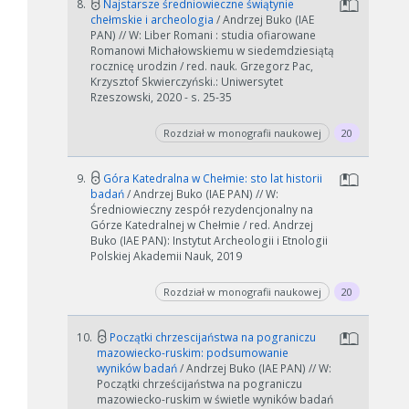
8.
Najstarsze średniowieczne świątynie
chełmskie i archeologia
/ Andrzej Buko (IAE
PAN) // W: Liber Romani : studia ofiarowane
Romanowi Michałowskiemu w siedemdziesiątą
rocznicę urodzin / red. nauk. Grzegorz Pac,
Krzysztof Skwierczyński.: Uniwersytet
Rzeszowski, 2020 - s. 25-35
Rozdział w monografii naukowej
20
9.
Góra Katedralna w Chełmie: sto lat historii
badań
/ Andrzej Buko (IAE PAN) // W:
Średniowieczny zespół rezydencjonalny na
Górze Katedralnej w Chełmie / red. Andrzej
Buko (IAE PAN): Instytut Archeologii i Etnologii
Polskiej Akademii Nauk, 2019
Rozdział w monografii naukowej
20
10.
Początki chrzescijaństwa na pograniczu
mazowiecko-ruskim: podsumowanie
wyników badań
/ Andrzej Buko (IAE PAN) // W:
Początki chrześcijaństwa na pograniczu
mazowiecko-ruskim w świetle wyników badań