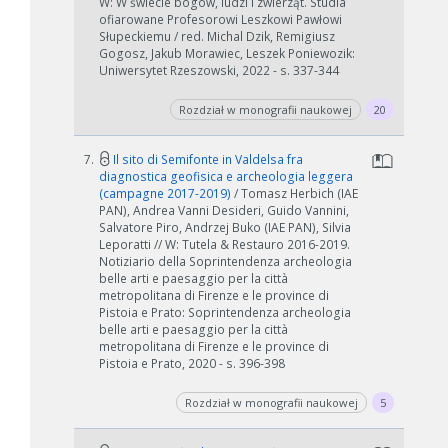
W: W świecie bogów, ludzi i zwierząt. Studia
ofiarowane Profesorowi Leszkowi Pawłowi
Słupeckiemu / red. Michal Dzik, Remigiusz
Gogosz, Jakub Morawiec, Leszek Poniewozik:
Uniwersytet Rzeszowski, 2022 - s. 337-344
Rozdział w monografii naukowej
20
7.
Il sito di Semifonte in Valdelsa fra
diagnostica geofisica e archeologia leggera
(campagne 2017-2019)
/ Tomasz Herbich (IAE
PAN), Andrea Vanni Desideri, Guido Vannini,
Salvatore Piro, Andrzej Buko (IAE PAN), Silvia
Leporatti // W: Tutela & Restauro 2016-2019.
Notiziario della Soprintendenza archeologia
belle arti e paesaggio per la città
metropolitana di Firenze e le province di
Pistoia e Prato: Soprintendenza archeologia
belle arti e paesaggio per la città
metropolitana di Firenze e le province di
Pistoia e Prato, 2020 - s. 396-398
Rozdział w monografii naukowej
5