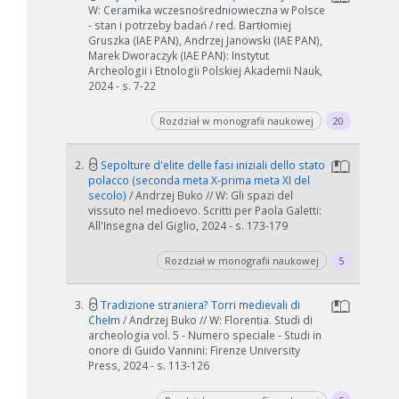
W: Ceramika wczesnośredniowieczna w Polsce
- stan i potrzeby badań / red. Bartłomiej
Gruszka (IAE PAN), Andrzej Janowski (IAE PAN),
Marek Dworaczyk (IAE PAN): Instytut
Archeologii i Etnologii Polskiej Akademii Nauk,
2024 - s. 7-22
Rozdział w monografii naukowej
20
2.
Sepolture d'elite delle fasi iniziali dello stato
polacco (seconda meta X-prima meta XI del
secolo)
/ Andrzej Buko // W: Gli spazi del
vissuto nel medioevo. Scritti per Paola Galetti:
All'Insegna del Giglio, 2024 - s. 173-179
Rozdział w monografii naukowej
5
3.
Tradizione straniera? Torri medievali di
Chełm
/ Andrzej Buko // W: Florentia. Studi di
archeologia vol. 5 - Numero speciale - Studi in
onore di Guido Vannini: Firenze University
Press, 2024 - s. 113-126