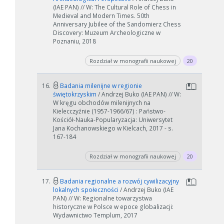
(IAE PAN) // W: The Cultural Role of Chess in
Medieval and Modern Times. 50th
Anniversary Jubilee of the Sandomierz Chess
Discovery: Muzeum Archeologiczne w
Poznaniu, 2018
Rozdział w monografii naukowej
20
16.
Badania milenijne w regionie
świętokrzyskim
/ Andrzej Buko (IAE PAN) // W:
W kręgu obchodów milenijnych na
Kielecczyźnie (1957-1966/67) : Państwo-
Kościół-Nauka-Popularyzacja: Uniwersytet
Jana Kochanowskiego w Kielcach, 2017 - s.
167-184
Rozdział w monografii naukowej
20
17.
Badania regionalne a rozwój cywilizacyjny
lokalnych społeczności
/ Andrzej Buko (IAE
PAN) // W: Regionalne towarzystwa
historyczne w Polsce w epoce globalizacji:
Wydawnictwo Templum, 2017