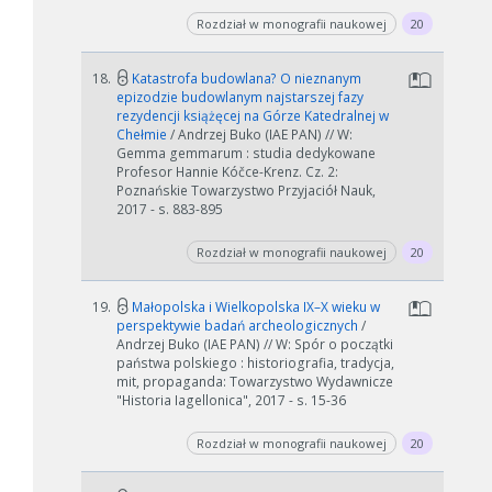
Rozdział w monografii naukowej
20
18.
Katastrofa budowlana? O nieznanym
epizodzie budowlanym najstarszej fazy
rezydencji książęcej na Górze Katedralnej w
Chełmie
/ Andrzej Buko (IAE PAN) // W:
Gemma gemmarum : studia dedykowane
Profesor Hannie Kóčce-Krenz. Cz. 2:
Poznańskie Towarzystwo Przyjaciół Nauk,
2017 - s. 883-895
Rozdział w monografii naukowej
20
19.
Małopolska i Wielkopolska IX–X wieku w
perspektywie badań archeologicznych
/
Andrzej Buko (IAE PAN) // W: Spór o początki
państwa polskiego : historiografia, tradycja,
mit, propaganda: Towarzystwo Wydawnicze
"Historia Iagellonica", 2017 - s. 15-36
Rozdział w monografii naukowej
20