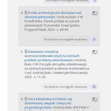
Rozdział w monografii naukowej
5
4.
Źródła archeologiczne dla badań nad
okresem plemiennym
/ Andrzej Buko // W:
PrzedPolska. Ziemie polskie w czasach
plemiennych: Poznańskie Towarzystwo
Przyjaciół Nauk, 2024 - s. 69-94
Rozdział w monografii naukowej
20
5.
Datowania cmentarzy
wczesnośredniowiecznych na ziemiach
polskich: problemy wnioskowania
/ Andrzej
Buko // W: Początki obrządku szkieletowego
na ziemiach polskich w okresie średniowiecza
/ red. Andrzej Buko: Uniwersytet Warszawski,
2023 - s. 11-24
Rozdział w monografii naukowej
20
6.
Góra Katedralna w Chełmie i jej
domniemany związek z miejscem
pogańskiego kultu
/ Andrzej Buko (IAE PAN) //