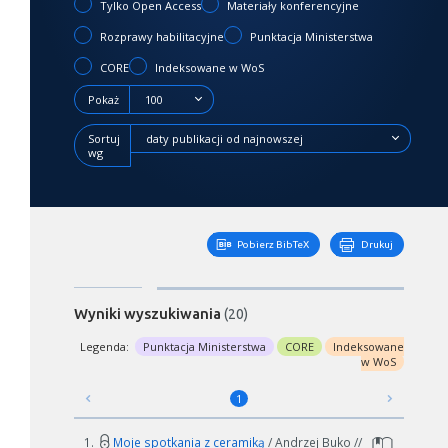
Tylko Open Access
Materiały konferencyjne
Rozprawy habilitacyjne
Punktacja Ministerstwa
CORE
Indeksowane w WoS
Pokaż
100
Sortuj
daty publikacji od najnowszej
wg
Pobierz BibTeX
Drukuj
Wyniki wyszukiwania
(20)
Legenda:
Punktacja Ministerstwa
CORE
Indeksowane
w WoS
1
1.
Moje spotkania z ceramiką
/ Andrzej Buko //