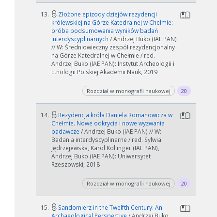
13.
Złożone epizody dziejów rezydencji
królewskiej na Górze Katedralnej w Chełmie:
próba podsumowania wyników badań
W zależności od ilości danych do przetworzenia generowanie pliku
interdyscyplinarnych
/ Andrzej Buko (IAE PAN)
może się wydłużyć.
// W: Średniowieczny zespół rezydencjonalny
na Górze Katedralnej w Chełmie / red.
Jeśli generowanie trwa zbyt długo można ograniczyć dane np.
Andrzej Buko (IAE PAN): Instytut Archeologii i
zmniejszając zakres lat.
Etnologii Polskiej Akademii Nauk, 2019
Anuluj
Rozdział w monografii naukowej
20
14.
Rezydencja króla Daniela Romanowicza w
Chełmie. Nowe odkrycia i nowe wyzwania
badawcze
/ Andrzej Buko (IAE PAN) // W:
Badania interdyscyplinarne / red. Sylwia
Jędrzejewska, Karol Kollinger (IAE PAN),
Andrzej Buko (IAE PAN): Uniwersytet
Rzeszowski, 2018
Rozdział w monografii naukowej
20
15.
Sandomierz in the Twelfth Century: An
Archaeological Perspective
/ Andrzej Buko