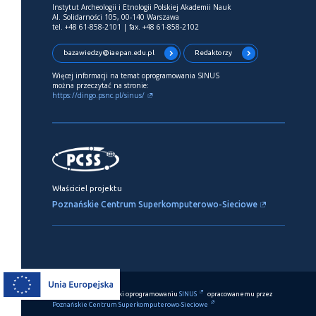
Instytut Archeologii i Etnologii Polskiej Akademii Nauk
Al. Solidarności 105, 00-140 Warszawa
tel. +48 61-858-2101 | fax. +48 61-858-2102
bazawiedzy@iaepan.edu.pl
Redaktorzy
Więcej informacji na temat oprogramowania SINUS
można przeczytać na stronie:
https://dingo.psnc.pl/sinus/
Właściciel projektu
Poznańskie Centrum Superkomputerowo-Sieciowe
Ten serwis działa dzięki oprogramowaniu
SINUS
opracowanemu przez
Poznańskie Centrum Superkomputerowo-Sieciowe