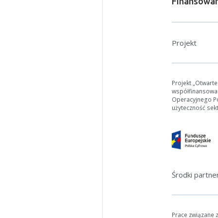
Finansowan
Projekt
Projekt „Otwart
współfinansowa
Operacyjnego Pol
użyteczność sek
Środki partn
Prace związane 