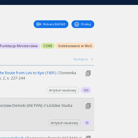
Pobierz BibTeX
Drukuj
Punktacja Ministerstwa
CORE
Indeksowane w WoS
Następna
e Route from Lviv to Kyiv (1891)
/ Dominika
, 2, s. 227-244
Artykuł naukowy
100
sław Demski (IAE PAN) // Łódzkie Studia
Artykuł naukowy
70