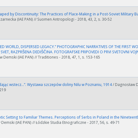
aped by Discontinuity: The Practices of Place-Making in a Post-Soviet Military 
arnecka (IAE PAN) // Suomen Antropologi - 2018, 43, 2, s. 30-52
ED WORLD, DISPERSED LEGACY.” PHOTOGRAPHIC NARRATIVES OF THE FIRST WO
ości od ilości danych do przetworzenia generowanie pliku może się 
 SVET, RAZPRŠENA DEDIŠČINA. FOTOGRAFSKE PRIPOVEDI O PRVI SVETOVNI VOJ
 Demski (IAE PAN) // Traditiones - 2018, 47, 1, s. 153-165
nerowanie trwa zbyt długo można ograniczyć dane np. zmniejszając za
Anuluj
ając wstecz…”. Wystawa szczepów doliny Nilu w Poznaniu, 1914
/ Dagnosław De
-219
ic Setting to Familiar Themes. Perceptions of Serbs in Poland in the Nineteenth
emski (IAE PAN) // Łódzkie Studia Etnograficzne - 2017, 56, s. 49-71