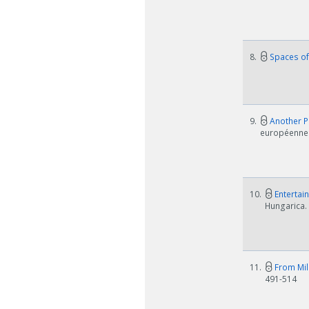
8.
Spaces of
9.
Another P
européennes 
10.
Entertai
Hungarica. 
11.
From Mili
491-514