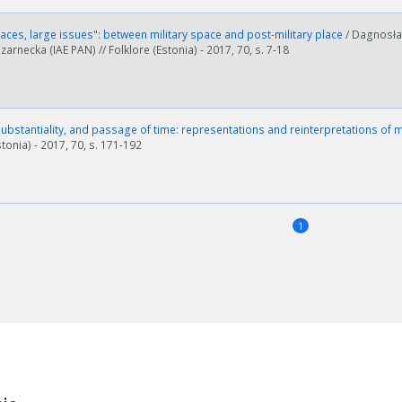
aces, large issues": between military space and post-military place
/ Dagnosła
arnecka (IAE PAN) // Folklore (Estonia) - 2017, 70, s. 7-18
ubstantiality, and passage of time: representations and reinterpretations of m
stonia) - 2017, 70, s. 171-192
1