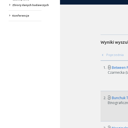
Zbiory danych badawczych
Konferencje
Wyniki wyszu
Poprzednia
1.
Between Po
Czarnecka (I
2.
Bunchuk T
Etnograficzn