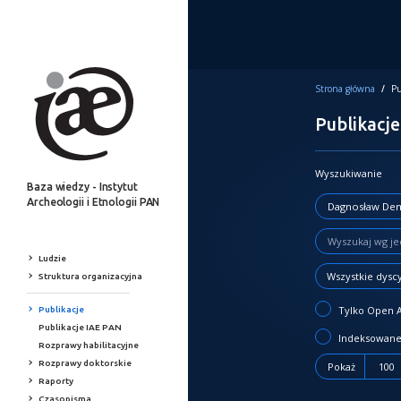
Strona główna
/
Pu
Publikacje
Wyszukiwanie
Baza wiedzy - Instytut
Archeologii i Etnologii PAN
Ludzie
Wszystkie dysc
Struktura organizacyjna
Tylko Open 
Publikacje
Publikacje IAE PAN
Indeksowane
Rozprawy habilitacyjne
Rozprawy doktorskie
Pokaż
100
Raporty
Czasopisma