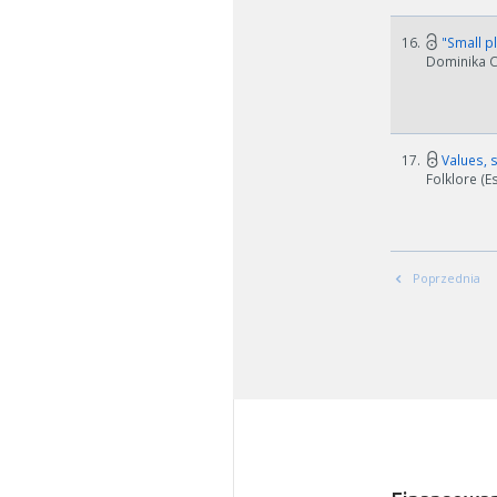
16.
"Small pl
Dominika Cz
17.
Values, s
Folklore (E
Poprzednia