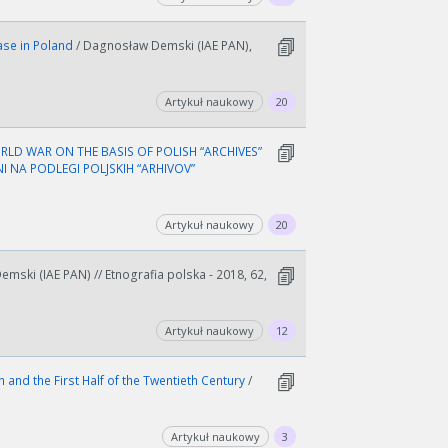
Base in Poland
/ Dagnosław Demski (IAE PAN),
Artykuł naukowy
20
RLD WAR ON THE BASIS OF POLISH “ARCHIVES”
wydłużyć.
NI NA PODLEGI POLJSKIH “ARHIVOV”
kres lat.
Artykuł naukowy
20
mski (IAE PAN) // Etnografia polska - 2018, 62,
Artykuł naukowy
12
 and the First Half of the Twentieth Century
/
Artykuł naukowy
3