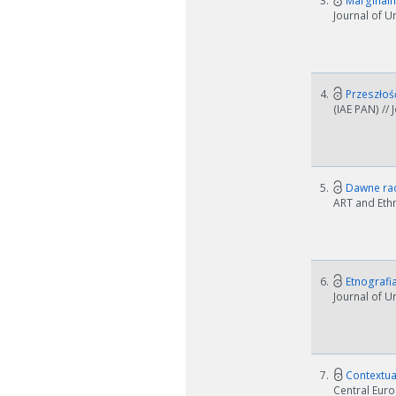
3.
Marginalne
Journal of U
4.
Przeszłoś
(IAE PAN) //
5.
Dawne rad
ART and Ethn
6.
Etnografia
Journal of U
7.
Contextua
Central Euro