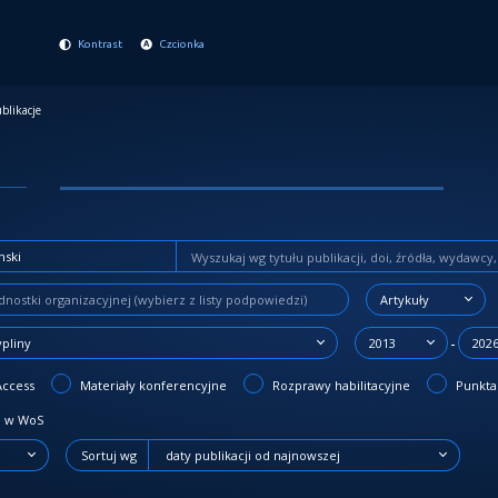
Kontrast
Czcionka
blikacje
Artykuły
-
ypliny
2013
202
Access
Materiały konferencyjne
Rozprawy habilitacyjne
Punktac
 w WoS
Sortuj wg
daty publikacji od najnowszej