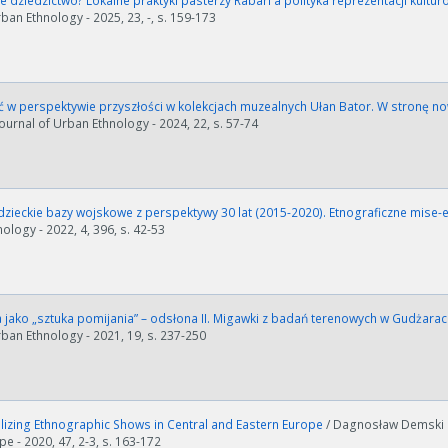
 dziedzictwo? Lokalne praktyki pasterzy Rabari a polityka reprezentacji kultur
rban Ethnology - 2025, 23, -, s. 159-173
ć w perspektywie przyszłości w kolekcjach muzealnych Ułan Bator. W stronę 
 Journal of Urban Ethnology - 2024, 22, s. 57-74
zieckie bazy wojskowe z perspektywy 30 lat (2015-2020). Etnograficzne mise
ology - 2022, 4, 396, s. 42-53
 jako „sztuka pomijania” – odsłona II. Migawki z badań terenowych w Gudżaraci
rban Ethnology - 2021, 19, s. 237-250
lizing Ethnographic Shows in Central and Eastern Europe
/ Dagnosław Demski (
pe - 2020, 47, 2-3, s. 163-172