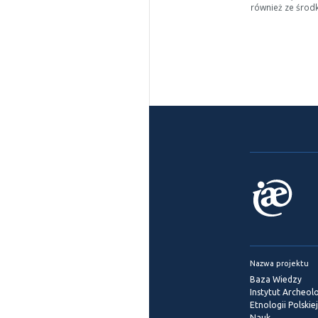
również ze środ
Nazwa projektu
Baza Wiedzy
Instytut Archeolog
Etnologii Polskie
Nauk