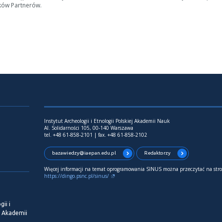
ków Partnerów.
Instytut Archeologii i Etnologii Polskiej Akademii Nauk
Al. Solidarności 105, 00-140 Warszawa
tel. +48 61-858-2101 | fax. +48 61-858-2102
bazawiedzy@iaepan.edu.pl
Redaktorzy
Więcej informacji na temat oprogramowania SINUS można przeczytać na stro
https://dingo.psnc.pl/sinus/
ii i
j Akademii