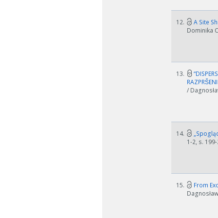
12.
A Site Sh
Dominika Cz
13.
“DISPERS
W zależn
RAZPRŠENI
/ Dagnosław
Jeśli ge
14.
„Spogląd
1-2, s. 199
15.
From Exot
Dagnosław D