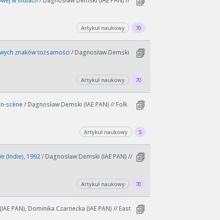
owej w Indiach
/ Dagnosław Demski (IAE PAN) //
Artykuł naukowy
70
nowych znaków tożsamości
/ Dagnosław Demski
Artykuł naukowy
70
-en-scène
/ Dagnosław Demski (IAE PAN) // Folk
Artykuł naukowy
5
e (Indie), 1992
/ Dagnosław Demski (IAE PAN) //
Artykuł naukowy
70
IAE PAN), Dominika Czarnecka (IAE PAN) // East