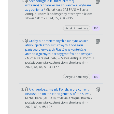
1.
Archeologia o kulturze elitarnej
wczesnośredniowiecznego Santoka. Wybrane
zagadnienia
/ Michał Kara (IAE PAN) // Slavia
Antiqua. Rocznik poświęcony starożytnościom
słowiańskim - 2024, 65, s. 95-135
Artykuł naukowy
100
2.
Groby o domniemanych skandynawskich
atrybucjach etno-kulturowych z obszaru
państwa pierwszych Piastów w kontekście
archeologicznych paradygmatów badawczych
/ Michał Kara (IAE PAN) // Slavia Antiqua. Rocznik
poświęcony starożytnościom słowiańskim -
2023, 64, 64, s. 133-167
Artykuł naukowy
100
3.
Archaeology, mainly Polish, in the current
discussion on the ethnogenesis of the Slavs
/
Michał Kara (IAE PAN) // Slavia Antiqua. Rocznik
poświęcony starożytnościom słowiańskim -
2022, 63, s. 65-128