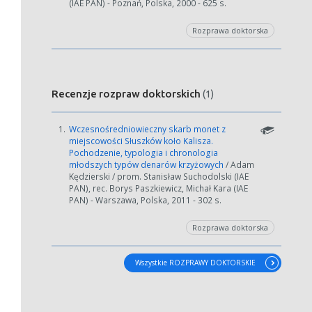
(IAE PAN) - Poznań, Polska, 2000 - 625 s.
Rozprawa doktorska
Recenzje rozpraw doktorskich
(1)
1.
Wczesnośredniowieczny skarb monet z
miejscowości Słuszków koło Kalisza.
Pochodzenie, typologia i chronologia
młodszych typów denarów krzyżowych
/ Adam
Kędzierski / prom. Stanisław Suchodolski (IAE
PAN), rec. Borys Paszkiewicz, Michał Kara (IAE
PAN) - Warszawa, Polska, 2011 - 302 s.
Rozprawa doktorska
Wszystkie ROZPRAWY DOKTORSKIE