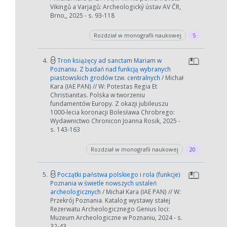
Vikingů a Varjagů: Archeologický ústav AV ČR,
Brno,, 2025 - s. 93-118
Rozdział w monografii naukowej
5
4.
Tron książęcy ad sanctam Mariam w
Poznaniu. Z badań nad funkcją wybranych
piastowskich grodów tzw. centralnych
/ Michał
Kara (IAE PAN) // W: Potestas Regia Et
Christianitas. Polska w tworzeniu
fundamentów Europy. Z okazji jubileuszu
1000-lecia koronacji Bolesława Chrobrego:
Wydawnictwo Chronicon Joanna Rosik, 2025 -
s. 143-163
Rozdział w monografii naukowej
20
5.
Początki państwa polskiego i rola (funkcje)
Poznania w świetle nowszych ustaleń
archeologicznych
/ Michał Kara (IAE PAN) // W:
Przekrój Poznania. Katalog wystawy stałej
Rezerwatu Archeologicznego Genius loci:
Muzeum Archeologiczne w Poznaniu, 2024 - s.
32-43