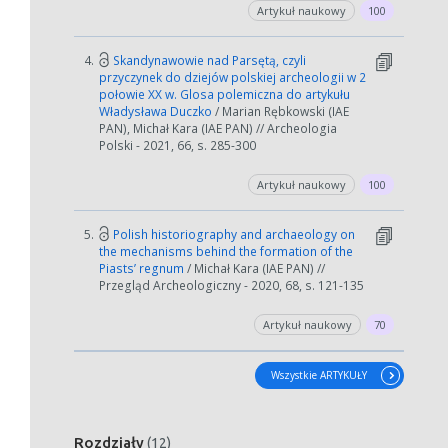
Artykuł naukowy
100
4.
Skandynawowie nad Parsętą, czyli
przyczynek do dziejów polskiej archeologii w 2
połowie XX w. Glosa polemiczna do artykułu
Władysława Duczko
/ Marian Rębkowski (IAE
PAN), Michał Kara (IAE PAN) // Archeologia
Polski - 2021, 66, s. 285-300
Artykuł naukowy
100
5.
Polish historiography and archaeology on
the mechanisms behind the formation of the
Piasts’ regnum
/ Michał Kara (IAE PAN) //
Przegląd Archeologiczny - 2020, 68, s. 121-135
Artykuł naukowy
70
Wszystkie ARTYKUŁY
Rozdziały
(12)