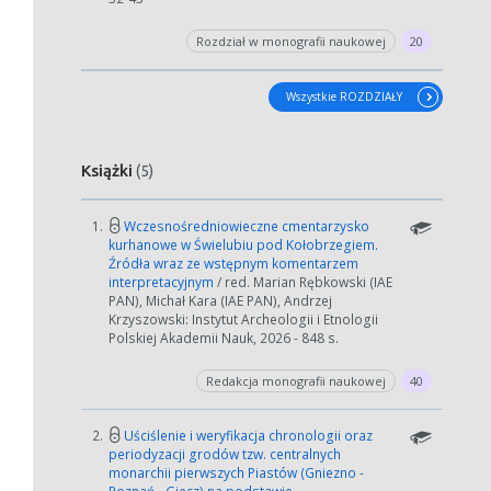
Rozdział w monografii naukowej
20
Wszystkie ROZDZIAŁY
Książki
(5)
1.
Wczesnośredniowieczne cmentarzysko
kurhanowe w Świelubiu pod Kołobrzegiem.
Źródła wraz ze wstępnym komentarzem
interpretacyjnym
/ red. Marian Rębkowski (IAE
PAN), Michał Kara (IAE PAN), Andrzej
Krzyszowski: Instytut Archeologii i Etnologii
Polskiej Akademii Nauk, 2026 - 848 s.
Redakcja monografii naukowej
40
W zależności od ilości danych do przetworzenia generowanie pliku
2.
Uściślenie i weryfikacja chronologii oraz
może się wydłużyć.
periodyzacji grodów tzw. centralnych
Jeśli generowanie trwa zbyt długo można ograniczyć dane np.
monarchii pierwszych Piastów (Gniezno -