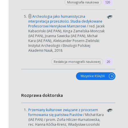
Monografia naukowa
120
5.
Archeologia jako humanistyczna
interpretacja przeszłości. Studia dedykowane
Profesorowi Henrykowi Mamzerowi
/ red. Jacek
Kabaciński (IAE PAN), Kinga Zamelska-Monczak
(IAE PAN), Joanna Sawicka (IAE PAN), Michał
Kara (IAE PAN), Aleksander Posern-Zieliński:
Instytut Archeologii i Etnologii Polskiej
Akademii Nauk, 2018
Redakcja monografii naukowej
20
Wszystkie KSIĄŻKI
Rozprawa doktorska
1.
Przemiany kulturowe związane z procesem
formowania się państwa Piastów
/ Michał Kara
(IAE PAN) / prom. Zofia Hilczer-Kurnatowska,
rec. Hanna Kóčka-Krenz, Władysław Łosiński