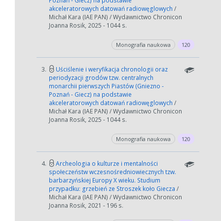
Poznań - Giecz) na podstawie
zmniejszając zakres lat.
akceleratorowych datowań radiowęglowych
/
Michał Kara (IAE PAN) / Wydawnictwo Chronicon
Anuluj
Joanna Rosik, 2025 - 1044 s.
Monografia naukowa
120
3.
Uściślenie i weryfikacja chronologii oraz
periodyzacji grodów tzw. centralnych
monarchii pierwszych Piastów (Gniezno -
Poznań - Giecz) na podstawie
akceleratorowych datowań radiowęglowych
/
Michał Kara (IAE PAN) / Wydawnictwo Chronicon
Joanna Rosik, 2025 - 1044 s.
Monografia naukowa
120
4.
Archeologia o kulturze i mentalności
społeczeństw wczesnośredniowiecznych tzw.
barbarzyńskiej Europy X wieku. Studium
przypadku: grzebień ze Stroszek koło Giecza
/
Michał Kara (IAE PAN) / Wydawnictwo Chronicon
Joanna Rosik, 2021 - 196 s.