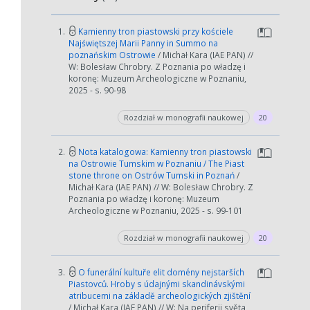
1.
Kamienny tron piastowski przy kościele
Najświętszej Marii Panny in Summo na
poznańskim Ostrowie
/ Michał Kara (IAE PAN) //
W: Bolesław Chrobry. Z Poznania po władzę i
koronę: Muzeum Archeologiczne w Poznaniu,
2025 - s. 90-98
Rozdział w monografii naukowej
20
2.
Nota katalogowa: Kamienny tron piastowski
na Ostrowie Tumskim w Poznaniu / The Piast
stone throne on Ostrów Tumski in Poznań
/
Michał Kara (IAE PAN) // W: Bolesław Chrobry. Z
Poznania po władzę i koronę: Muzeum
Archeologiczne w Poznaniu, 2025 - s. 99-101
Rozdział w monografii naukowej
20
3.
O funerální kultuře elit domény nejstarších
Piastovců. Hroby s údajnými skandinávskými
atribucemi na základě archeologických zjištění
/ Michał Kara (IAE PAN) // W: Na periferii světa