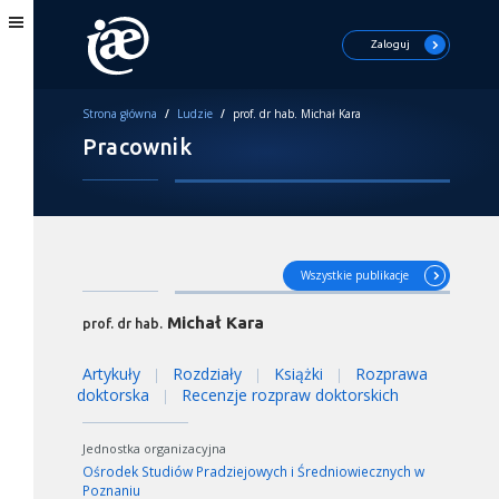
Zaloguj
Strona główna
/
Ludzie
/
prof. dr hab. Michał Kara
Pracownik
Wszystkie publikacje
Michał Kara
prof. dr hab.
Artykuły
Rozdziały
Książki
Rozprawa
|
|
|
doktorska
Recenzje rozpraw doktorskich
|
Jednostka organizacyjna
Ośrodek Studiów Pradziejowych i Średniowiecznych w
Poznaniu