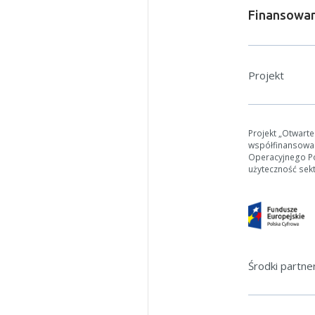
Finansowan
Projekt
W zależn
Projekt „Otwart
Jeśli ge
współfinansowa
Operacyjnego Pol
użyteczność sek
Środki partn