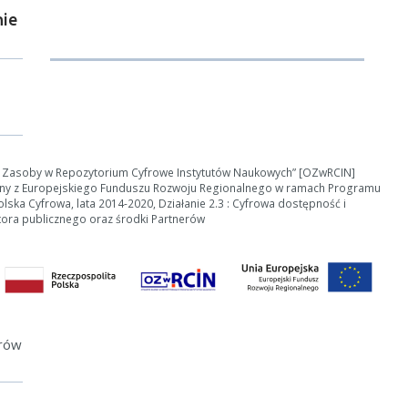
ie
ości od ilości danych do przetworzenia generowanie pliku może się 
e Zasoby w Repozytorium Cyfrowe Instytutów Naukowych” [OZwRCIN]
nerowanie trwa zbyt długo można ograniczyć dane np. zmniejszając za
ny z Europejskiego Funduszu Rozwoju Regionalnego w ramach Programu
ska Cyfrowa, lata 2014-2020, Działanie 2.3 : Cyfrowa dostępność i
tora publicznego oraz środki Partnerów
Anuluj
erów