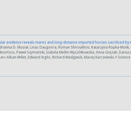
lar evidence reveals mares and long-distance imported horses sacrificed by 
Adrianna D. Musiał, Linas Daugnora, Roman Shiroukhov, Katarzyna Ropka-Molik
Skvortsov, Paweł Szymański, Izabela Mellin-Wyczółkowska, Anna Gręzak, Darius
rc-Alban Millet, Edward Inglis, Richard Madgwick, Maciej Karczewski // Science