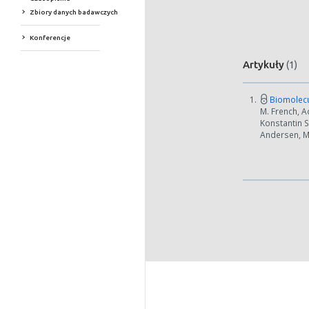
Zbiory danych badawczych
Konferencje
Artykuły
(1)
1.
Biomolecu
M. French, 
Konstantin 
Andersen, Ma