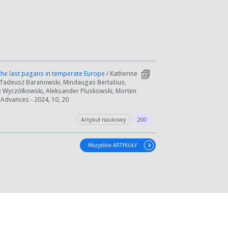
the last pagans in temperate Europe
/ Katherine
, Tadeusz Baranowski, Mindaugas Bertašius,
z Wyczółkowski, Aleksander Pluskowski, Morten
 Advances - 2024, 10, 20
Artykuł naukowy
200
Wszystkie ARTYKUŁY