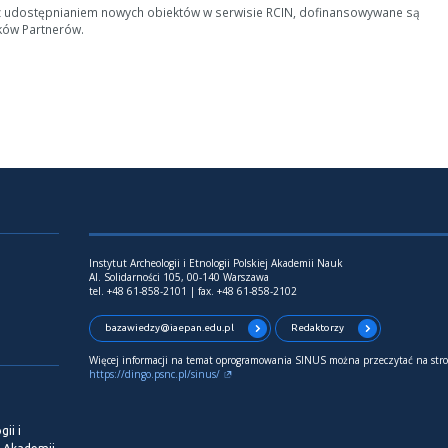
z udostępnianiem nowych obiektów w serwisie RCIN, dofinansowywane są
ków Partnerów.
Instytut Archeologii i Etnologii Polskiej Akademii Nauk
Al. Solidarności 105, 00-140 Warszawa
tel. +48 61-858-2101 | fax. +48 61-858-2102
bazawiedzy@iaepan.edu.pl
Redaktorzy
Więcej informacji na temat oprogramowania SINUS można przeczytać na stro
https://dingo.psnc.pl/sinus/
ii i