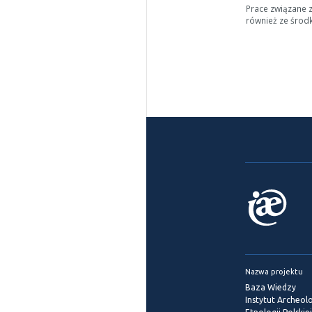
Prace związane 
również ze środ
Nazwa projektu
Baza Wiedzy
Instytut Archeolog