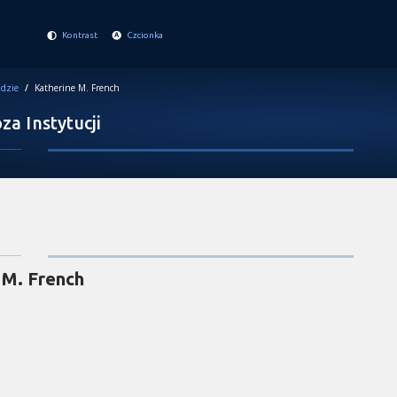
Kontrast
Czcionka
dzie
/
Katherine M. French
a Instytucji
 M. French