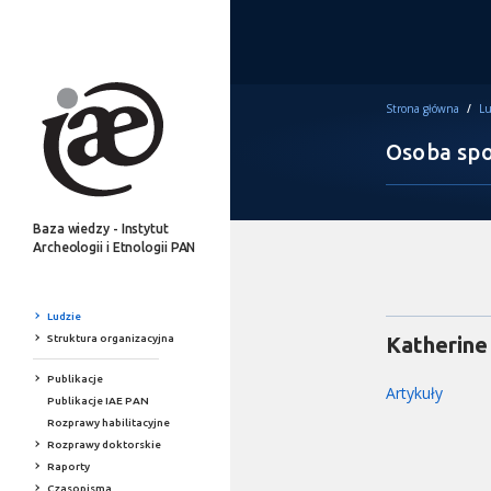
Strona główna
/
Lu
Osoba spoz
Baza wiedzy - Instytut
Archeologii i Etnologii PAN
Ludzie
Struktura organizacyjna
Katherine
Publikacje
Artykuły
Publikacje IAE PAN
Rozprawy habilitacyjne
Rozprawy doktorskie
Raporty
Czasopisma