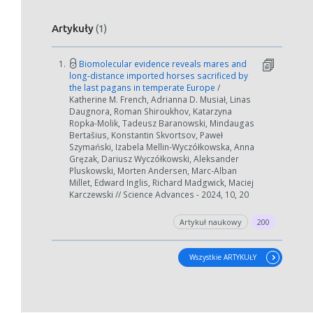
Artykuły
(1)
1.
Biomolecular evidence reveals mares and
long-distance imported horses sacrificed by
the last pagans in temperate Europe
/
Katherine M. French, Adrianna D. Musiał, Linas
Daugnora, Roman Shiroukhov, Katarzyna
Ropka-Molik, Tadeusz Baranowski, Mindaugas
Bertašius, Konstantin Skvortsov, Paweł
Szymański, Izabela Mellin-Wyczółkowska, Anna
Gręzak, Dariusz Wyczółkowski, Aleksander
Pluskowski, Morten Andersen, Marc-Alban
Millet, Edward Inglis, Richard Madgwick, Maciej
Karczewski // Science Advances - 2024, 10, 20
Artykuł naukowy
200
Wszystkie ARTYKUŁY