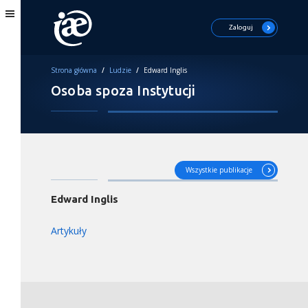
Zaloguj
Strona główna
/
Ludzie
/
Edward Inglis
Osoba spoza Instytucji
Wszystkie publikacje
Edward Inglis
Artykuły