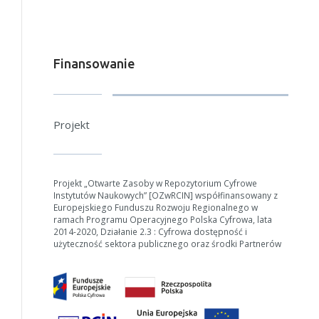
Finansowanie
Projekt
Projekt „Otwarte Zasoby w Repozytorium Cyfrowe
Instytutów Naukowych” [OZwRCIN] współfinansowany z
Europejskiego Funduszu Rozwoju Regionalnego w
ramach Programu Operacyjnego Polska Cyfrowa, lata
2014-2020, Działanie 2.3 : Cyfrowa dostępność i
użyteczność sektora publicznego oraz środki Partnerów
W zależności od ilości danych do przetworzenia generowanie pliku
może się wydłużyć.
Jeśli generowanie trwa zbyt długo można ograniczyć dane np.
zmniejszając zakres lat.