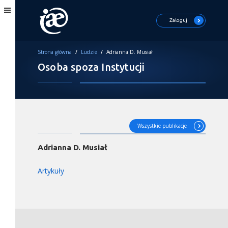
Zaloguj
Strona główna
/
Ludzie
/
Adrianna D. Musiał
Osoba spoza Instytucji
Wszystkie publikacje
Adrianna D. Musiał
Artykuły