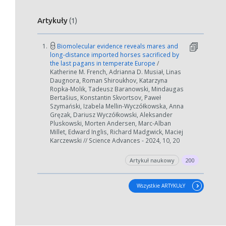
Artykuły
(1)
1.
Biomolecular evidence reveals mares and
long-distance imported horses sacrificed by
the last pagans in temperate Europe
/
Katherine M. French, Adrianna D. Musiał, Linas
Daugnora, Roman Shiroukhov, Katarzyna
Ropka-Molik, Tadeusz Baranowski, Mindaugas
Bertašius, Konstantin Skvortsov, Paweł
Szymański, Izabela Mellin-Wyczółkowska, Anna
Gręzak, Dariusz Wyczółkowski, Aleksander
Pluskowski, Morten Andersen, Marc-Alban
Millet, Edward Inglis, Richard Madgwick, Maciej
Karczewski // Science Advances - 2024, 10, 20
Artykuł naukowy
200
Wszystkie ARTYKUŁY