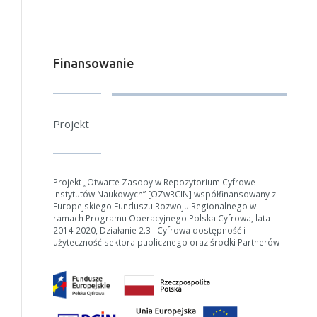
Finansowanie
Projekt
Projekt „Otwarte Zasoby w Repozytorium Cyfrowe
Instytutów Naukowych” [OZwRCIN] współfinansowany z
Europejskiego Funduszu Rozwoju Regionalnego w
ramach Programu Operacyjnego Polska Cyfrowa, lata
2014-2020, Działanie 2.3 : Cyfrowa dostępność i
użyteczność sektora publicznego oraz środki Partnerów
W zależności od ilości danych do przetworzenia generowanie pliku
może się wydłużyć.
Jeśli generowanie trwa zbyt długo można ograniczyć dane np.
zmniejszając zakres lat.